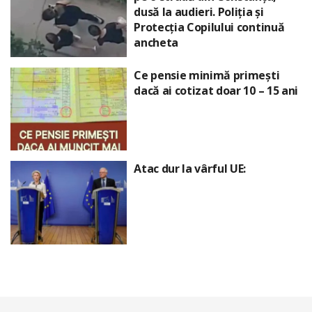
dusă la audieri. Poliția și
Protecția Copilului continuă
ancheta
Ce pensie minimă primești
dacă ai cotizat doar 10 – 15 ani
Atac dur la vârful UE: