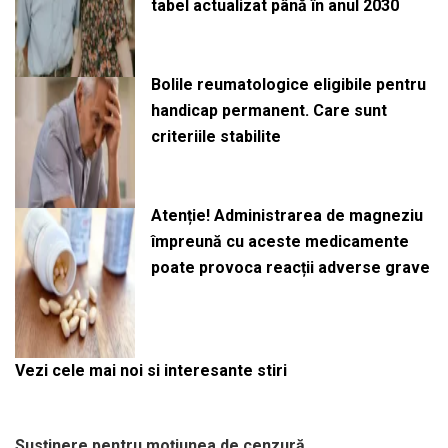
tabel actualizat până în anul 2030
Bolile reumatologice eligibile pentru
handicap permanent. Care sunt
criteriile stabilite
Atenție! Administrarea de magneziu
împreună cu aceste medicamente
poate provoca reacții adverse grave
Vezi cele mai noi si interesante stiri
Susținere pentru moțiunea de cenzură