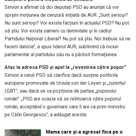
Simion a afirmat că doi deputați PSD au anunțat că vor
sprijini moțiunea de cenzură inițiată de AUR. „Sunt serioși?
Nu sunt serioși? Vor exista facțiuni în actualul PSD? Nu pot
să știu. Vor exista oameni cu demnitate și în cadrul
Partidului Național Liberal? Nu pot să știu. Noi trebuie să ne
facem datoria”, a spus liderul AUR, subliniind că niciun
parlamentar al partidului său nu a părăsit formațiunea.
Atac la adresa PSD și apel la „revenirea către popor”
Simion a cerut PSD să clarifice dacă susține politicile
europene promovate de Ursula von der Leyen și „curentul
LGBT”, sau dacă se va poziționa de partea „poporului
român”. „PSD are ocazia să se reîntoarcă către poporul
român, acceptând o guvernare care îl are ca prim-ministru
pe Călin Georgescu”, a adăugat acesta.
Mama care și-a agresat fiica pe o