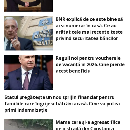
BNR explică de ce este bine să
ai și numerar în casă. Ce au
arătat cele mai recente teste
privind securitatea băncilor
Reguli noi pentru voucherele
de vacanță în 2026. Cine pierde
acest beneficiu
Statul pregătește un nou sprijin financiar pentru
familiile care îngrijesc bătrâni acasă. Cine va putea
primi indemnizație
Mama care și-a agresat fiica
pe o stradă din Constanța,