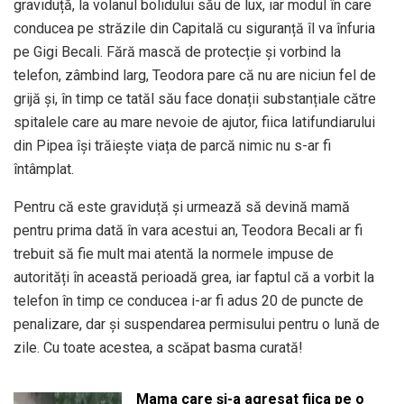
graviduță, la volanul bolidului său de lux, iar modul în care
conducea pe străzile din Capitală cu siguranță îl va înfuria
pe Gigi Becali. Fără mască de protecție și vorbind la
telefon, zâmbind larg, Teodora pare că nu are niciun fel de
grijă și, în timp ce tatăl său face donații substanțiale către
spitalele care au mare nevoie de ajutor, fiica latifundiarului
din Pipea își trăiește viața de parcă nimic nu s-ar fi
întâmplat.
Pentru că este graviduță și urmează să devină mamă
pentru prima dată în vara acestui an, Teodora Becali ar fi
trebuit să fie mult mai atentă la normele impuse de
autorități în această perioadă grea, iar faptul că a vorbit la
telefon în timp ce conducea i-ar fi adus 20 de puncte de
penalizare, dar și suspendarea permisului pentru o lună de
zile. Cu toate acestea, a scăpat basma curată!
Mama care și-a agresat fiica pe o