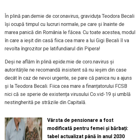
În plină pan.demie de cor.onavirus, graviduța Teodora Becali
își ocupă timpul cu lucruri normale, pe care și înainte de
marea panică din România le făcea. Cu toate acestea, modul
în care a ieșit din casă fiica cea mare a lui Gigi Becali îl va
revolta îngrozitor pe latifundiarul din Pipera!
Deși ne aflăm în plină epide.mie de coro.navirus și
autoritățile ne recomandă insistent să nu ieșim din case
decât în caz de nevoi urgente, se pare că panica nu a ajuns
și la Teodora Becali. Fiica cea mare a finanțatorului FCSB
nici că se sperie de existența virusului Co.vid-19 și umblă
nestingherită pe străzile din Capitală.
Vârsta de pensionare a fost
modificată pentru femei și bărbați:
tabel actualizat până în anul 2030