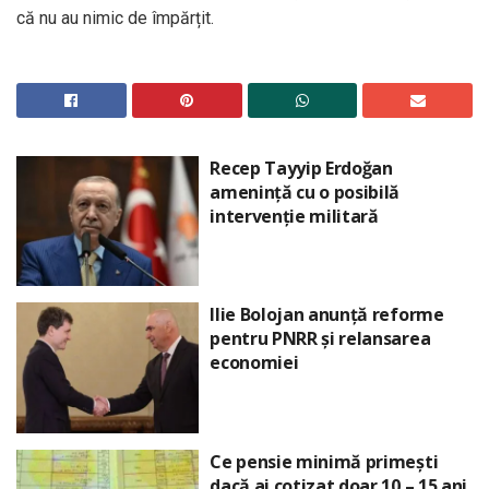
că nu au nimic de împărțit.
Recep Tayyip Erdoğan
amenință cu o posibilă
intervenție militară
Ilie Bolojan anunță reforme
pentru PNRR și relansarea
economiei
Ce pensie minimă primești
dacă ai cotizat doar 10 – 15 ani