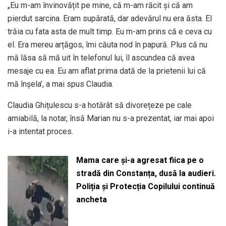
„Eu m-am învinovățit pe mine, că m-am răcit și că am
pierdut sarcina. Eram supărată, dar adevărul nu era ăsta. El
trăia cu fata asta de mult timp. Eu m-am prins că e ceva cu
el. Era mereu arțăgos, îmi căuta nod în papură. Plus că nu
mă lăsa să mă uit în telefonul lui, îl ascundea că avea
mesaje cu ea. Eu am aflat prima dată de la prietenii lui că
mă înșela’, a mai spus Claudia.
Claudia Ghițulescu s-a hotărât să divorețeze pe cale
amiabilă, la notar, însă Marian nu s-a prezentat, iar mai apoi
i-a intentat proces.
Mama care și-a agresat fiica pe o
stradă din Constanța, dusă la audieri.
Poliția și Protecția Copilului continuă
ancheta