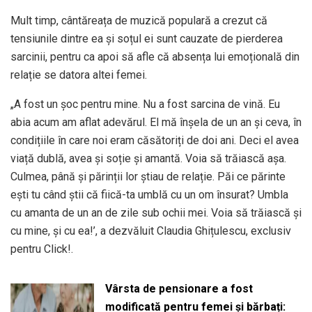
Mult timp, cântăreața de muzică populară a crezut că
tensiunile dintre ea și soțul ei sunt cauzate de pierderea
sarcinii, pentru ca apoi să afle că absența lui emoțională din
relație se datora altei femei.
„A fost un șoc pentru mine. Nu a fost sarcina de vină. Eu
abia acum am aflat adevărul. El mă înșela de un an și ceva, în
condițiile în care noi eram căsătoriți de doi ani. Deci el avea
viață dublă, avea și soție și amantă. Voia să trăiască așa.
Culmea, până și părinții lor știau de relație. Păi ce părinte
ești tu când știi că fiică-ta umblă cu un om însurat? Umbla
cu amanta de un an de zile sub ochii mei. Voia să trăiască și
cu mine, și cu ea!’, a dezvăluit Claudia Ghițulescu, exclusiv
pentru Click!.
Vârsta de pensionare a fost
modificată pentru femei și bărbați: