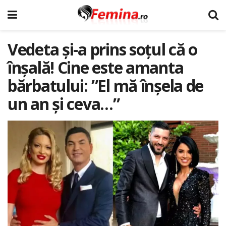
Vedeta și-a prins soțul că o
înșală! Cine este amanta
bărbatului: ”El mă înșela de
un an și ceva…”