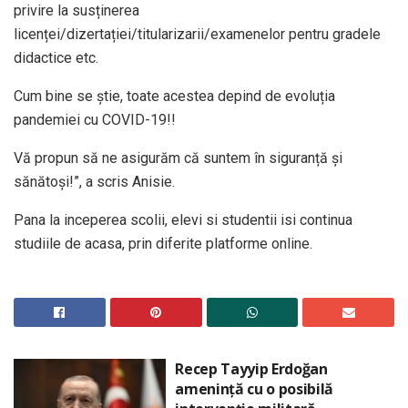
privire la susținerea
licenței/dizertației/titularizarii/examenelor pentru gradele
didactice etc.
Cum bine se știe, toate acestea depind de evoluția
pandemiei cu COVID-19!!
Vă propun să ne asigurăm că suntem în siguranță și
sănătoși!”, a scris Anisie.
Pana la inceperea scolii, elevi si studentii isi continua
studiile de acasa, prin diferite platforme online.
Recep Tayyip Erdoğan
amenință cu o posibilă