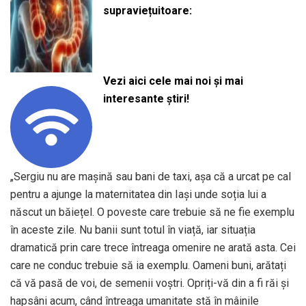
supraviețuitoare:
Vezi aici cele mai noi și mai
interesante știri!
„Sergiu nu are mașină sau bani de taxi, așa că a urcat pe cal
pentru a ajunge la maternitatea din Iași unde soția lui a
născut un băiețel. O poveste care trebuie să ne fie exemplu
în aceste zile. Nu banii sunt totul în viață, iar situația
dramatică prin care trece întreaga omenire ne arată asta. Cei
care ne conduc trebuie să ia exemplu. Oameni buni, arătați
că vă pasă de voi, de semenii voștri. Opriți-vă din a fi răi și
hapsâni acum, când întreaga umanitate stă în mâinile