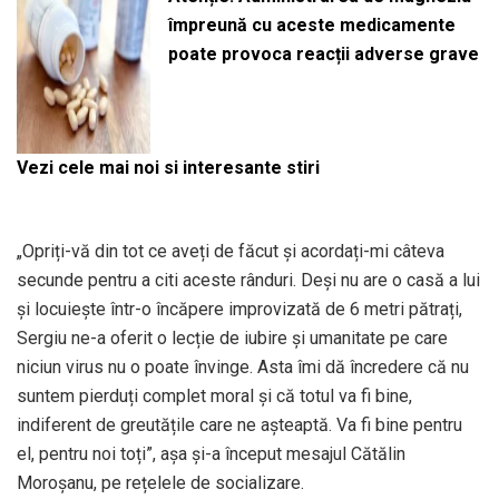
împreună cu aceste medicamente
poate provoca reacții adverse grave
Vezi cele mai noi si interesante stiri
„Opriți-vă din tot ce aveți de făcut și acordați-mi câteva
secunde pentru a citi aceste rânduri. Deși nu are o casă a lui
și locuiește într-o încăpere improvizată de 6 metri pătrați,
Sergiu ne-a oferit o lecție de iubire și umanitate pe care
niciun virus nu o poate învinge. Asta îmi dă încredere că nu
suntem pierduți complet moral și că totul va fi bine,
indiferent de greutățile care ne așteaptă. Va fi bine pentru
el, pentru noi toți”, așa și-a început mesajul Cătălin
Moroșanu, pe rețelele de socializare.