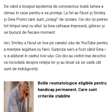
De când a început epidemia de coronavirus toată lumea a
rămas în case pentru a se proteja. La fel au făcut și Smiley
și Gina Pistol care sunt „colegi” de izolare. Cei doi își petrec
tot timpul unul cu altul: își bea cafeaua împreună, gătesc și
se bucură de fiecare moment.
Ieri, Smiley a făcut un live pe canalul său de YouTube pentru
a menține legătura cu fanii. Surpriza serii a fost când Gina i
s-a alăturat în cadrul live-ului. Cei doi au vorbit mai deschis
ca niciodată despre relația lor și au lăsat să se vadă cât
sunt de îndrăgostiți.
Bolile reumatologice eligibile pentru
handicap permanent. Care sunt
criteriile stabilite