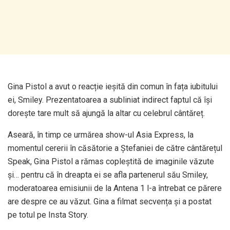
Gina Pistol a avut o reacție ieșită din comun în fața iubitului
ei, Smiley. Prezentatoarea a subliniat indirect faptul că își
dorește tare mult să ajungă la altar cu celebrul cântăreț.
Aseară, în timp ce urmărea show-ul Asia Express, la
momentul cererii în căsătorie a Ștefaniei de către cântărețul
Speak, Gina Pistol a rămas copleștită de imaginile văzute
și… pentru că în dreapta ei se afla partenerul său Smiley,
moderatoarea emisiunii de la Antena 1 l-a întrebat ce părere
are despre ce au văzut. Gina a filmat secvența și a postat
pe totul pe Insta Story.