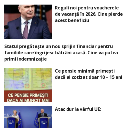
Reguli noi pentru voucherele
de vacanță în 2026. Cine pierde
acest beneficiu
Statul pregătește un nou sprijin financiar pentru
familiile care îngrijesc bătrâni acasă. Cine va putea
primi indemnizație
Ce pensie minimă primești
dacă ai cotizat doar 10 – 15 ani
Atac dur la vârful UE: