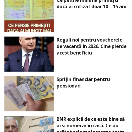
Ce pensie minimă primești
dacă ai cotizat doar 10 – 15 ani
Reguli noi pentru voucherele
de vacanță în 2026. Cine pierde
acest beneficiu
Sprijin financiar pentru
pensionari
BNR explică de ce este bine să
ai și numerar în casă. Ce au
arătat cele mai recente teste