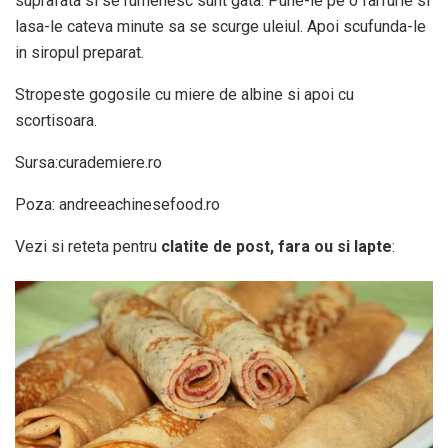
suprafata si se rumenesc sunt gata. Pune-le pe o farfurie si
lasa-le cateva minute sa se scurge uleiul. Apoi scufunda-le
in siropul preparat.
Stropeste gogosile cu miere de albine si apoi cu
scortisoara.
Sursa:curademiere.ro
Poza: andreeachinesefood.ro
Vezi si reteta pentru
clatite de post, fara ou si lapte
: