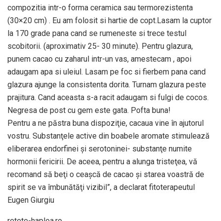
compozitia intr-o forma ceramica sau termorezistenta
(30×20 cm) . Eu am folosit si hartie de copt.Lasam la cuptor
la 170 grade pana cand se rumeneste si trece testul
scobitorii. (aproximativ 25- 30 minute). Pentru glazura,
punem cacao cu zaharul intr-un vas, amestecam , apoi
adaugam apa si uleiul. Lasam pe foc si fierbem pana cand
glazura ajunge la consistenta dorita. Turnam glazura peste
prajitura. Cand aceasta s-a racit adaugam si fulgi de cocos.
Negresa de post cu gem este gata. Pofta buna!
Pentru a ne păstra buna dispoziţie, cacaua vine în ajutorul
vostru. Substanţele active din boabele aromate stimulează
eliberarea endorfinei şi serotoninei- substanţe numite
hormonii fericirii. De aceea, pentru a alunga tristeţea, vă
recomand să beţi o ceaşcă de cacao şi starea voastră de
spirit se va îmbunătăţi vizibil”, a declarat fitoterapeutul
Eugen Giurgiu
retete-haplea.ro