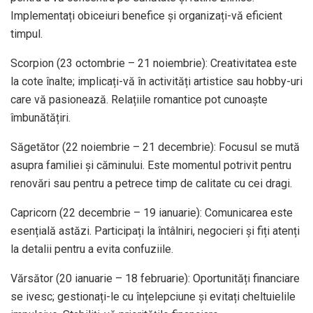
Implementați obiceiuri benefice și organizați-vă eficient
timpul. ​
Scorpion (23 octombrie – 21 noiembrie): Creativitatea este
la cote înalte; implicați-vă în activități artistice sau hobby-uri
care vă pasionează. Relațiile romantice pot cunoaște
îmbunătățiri. ​
Săgetător (22 noiembrie – 21 decembrie): Focusul se mută
asupra familiei și căminului. Este momentul potrivit pentru
renovări sau pentru a petrece timp de calitate cu cei dragi. ​
Capricorn (22 decembrie – 19 ianuarie): Comunicarea este
esențială astăzi. Participați la întâlniri, negocieri și fiți atenți
la detalii pentru a evita confuziile. ​
Vărsător (20 ianuarie – 18 februarie): Oportunități financiare
se ivesc; gestionați-le cu înțelepciune și evitați cheltuielile