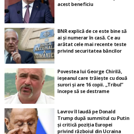
acest beneficiu
BNR explică de ce este bine să
ai și numerar în casă. Ce au
arătat cele mai recente teste
privind securitatea băncilor
Povestea lui George Chirilă,
ieșeanul care trăiește cu două
surori și are 16 copii. „Tribul”
începe să se destrame
Lavrov îl laudă pe Donald
Trump după summitul cu Putin
și critică poziția Europei
privind războiul din Ucraina