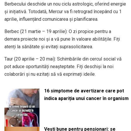
Berbecului deschide un nou ciclu astrologic, oferind energie
și inițiativă. Totodată, Mercur va fi retrograd începând cu 1
aprilie, influențând comunicarea și planificarea. ​
Berbec (21 martie – 19 aprilie): O zi propice pentru a
demara proiecte noi și a vă pune în valoare abilitățile. Fiți
atenți la sănătate și evitați suprasolicitarea. ​
Taur (20 aprilie – 20 mai): Schimbările din cercul social vă
pot aduce oportunități neașteptate. Fiți deschiși la noi
colaborări și nu ezitați să vă exprimați ideile. ​
16 simptome de avertizare care pot
indica apariția unui cancer în organism
Vești bune pentru pensionari: se