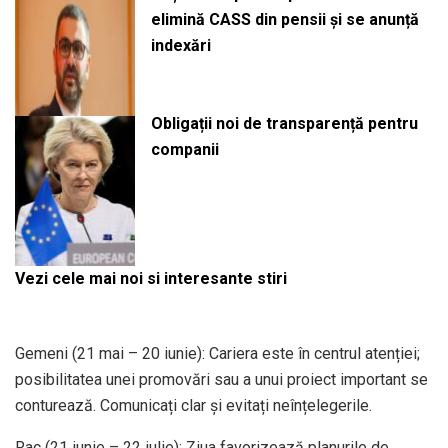
elimină CASS din pensii și se anunță
indexări
Obligații noi de transparență pentru
companii
Vezi cele mai noi si interesante stiri
Gemeni (21 mai – 20 iunie): Cariera este în centrul atenției;
posibilitatea unei promovări sau a unui proiect important se
conturează. Comunicați clar și evitați neînțelegerile. ​
Rac (21 iunie – 22 iulie): Ziua favorizează planurile de