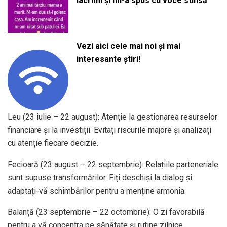
lacrimi și mi-a spus cu voce stinsă
Vezi aici cele mai noi și mai
interesante știri!
Leu (23 iulie – 22 august): Atenție la gestionarea resurselor
financiare și la investiții. Evitați riscurile majore și analizați
cu atenție fiecare decizie. ​
Fecioară (23 august – 22 septembrie): Relațiile parteneriale
sunt supuse transformărilor. Fiți deschiși la dialog și
adaptați-vă schimbărilor pentru a menține armonia. ​
Balanță (23 septembrie – 22 octombrie): O zi favorabilă
pentru a vă concentra pe sănătate și rutine zilnice.