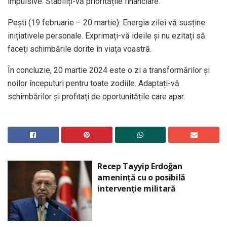
impulsive. Stabiliți-vă prioritățile financiare. ​
Pești (19 februarie – 20 martie): Energia zilei vă susține
inițiativele personale. Exprimați-vă ideile și nu ezitați să
faceți schimbările dorite în viața voastră. ​
În concluzie, 20 martie 2024 este o zi a transformărilor și
noilor începuturi pentru toate zodiile. Adaptați-vă
schimbărilor și profitați de oportunitățile care apar.
Recep Tayyip Erdoğan
amenință cu o posibilă
intervenție militară