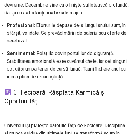
devreme. Decembrie vine cu o liniște sufletească profundă,
dar și cu
satisfacții materiale
majore.
Profesional:
Eforturile depuse de-a lungul anului sunt, în
sfârșit, validate. Se prevăd măriri de salariu sau oferte de
nerefuzat.
Sentimental:
Relațiile devin portul lor de siguranță.
Stabilitatea emoțională este cuvântul cheie, iar cei singuri
pot găsi un partener de cursă lungă. Taurii încheie anul cu
inima plină de recunoștință.
3. Fecioară: Răsplata Karmică și
Oportunități
Universul își plătește datoriile față de Fecioare. Disciplina
și munca asiduă din ultimele luni se transformă acum în