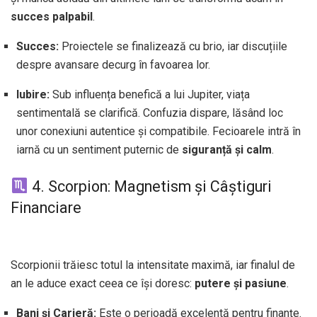
succes palpabil
.
Succes:
Proiectele se finalizează cu brio, iar discuțiile
despre avansare decurg în favoarea lor.
Iubire:
Sub influența benefică a lui Jupiter, viața
sentimentală se clarifică. Confuzia dispare, lăsând loc
unor conexiuni autentice și compatibile. Fecioarele intră în
iarnă cu un sentiment puternic de
siguranță și calm
.
4. Scorpion: Magnetism și Câștiguri
Financiare
Scorpionii trăiesc totul la intensitate maximă, iar finalul de
an le aduce exact ceea ce își doresc:
putere și pasiune
.
Bani și Carieră:
Este o perioadă excelentă pentru finanțe.