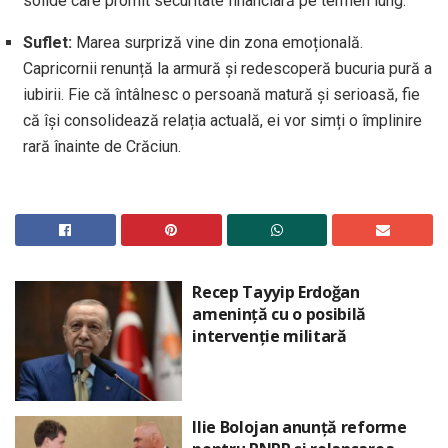
solide care promit securitate financiară pe termen lung.
Suflet:
Marea surpriză vine din zona emoțională.
Capricornii renunță la armură și redescoperă bucuria pură a
iubirii. Fie că întâlnesc o persoană matură și serioasă, fie
că își consolidează relația actuală, ei vor simți o împlinire
rară înainte de Crăciun.
Recep Tayyip Erdoğan
amenință cu o posibilă
intervenție militară
Ilie Bolojan anunță reforme