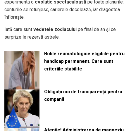
experimenta o
evoluție spectaculoasă
pe toate planurile:
conturile se rotunjesc, carierele decolează, iar dragostea
înflorește.
Iată care sunt
vedetele zodiacului
pe final de an și ce
surprize le rezervă astrele:
Bolile reumatologice eligibile pentru
handicap permanent. Care sunt
criteriile stabilite
Obligații noi de transparență pentru
companii
Atenție! Administrarea de magneziu