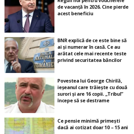
Reguli noi pentru voucherele
de vacanță în 2026. Cine pierde
acest beneficiu
BNR explică de ce este bine să
ai și numerar în casă. Ce au
arătat cele mai recente teste
privind securitatea băncilor
Povestea lui George Chirilă,
ieșeanul care trăiește cu două
surori și are 16 copii. „Tribul”
începe să se destrame
Ce pensie minimă primești
dacă ai cotizat doar 10 – 15 ani