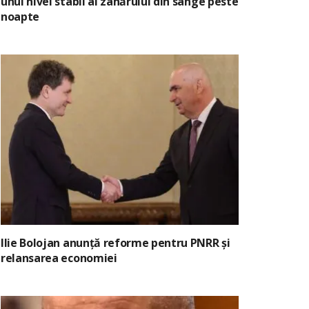
unui nivel stabil al zahărului din sânge peste
noapte
Ilie Bolojan anunță reforme pentru PNRR și
relansarea economiei