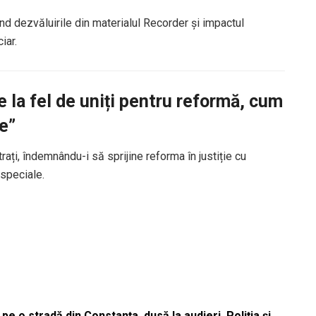
vind dezvăluirile din materialul Recorder și impactul
iar.
e la fel de uniți pentru reformă, cum
e”
ați, îndemnându-i să sprijine reforma în justiție cu
 speciale.
pe o stradă din Constanța, dusă la audieri. Poliția și