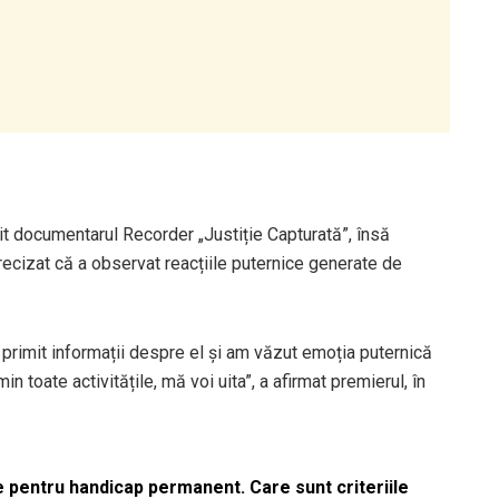
rit documentarul Recorder „Justiție Capturată”, însă
precizat că a observat reacțiile puternice generate de
rimit informații despre el și am văzut emoția puternică
n toate activitățile, mă voi uita”, a afirmat premierul, în
le pentru handicap permanent. Care sunt criteriile