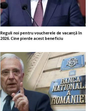
Reguli noi pentru voucherele de vacanță în
2026. Cine pierde acest beneficiu