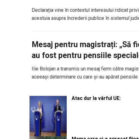
Declarația vine în contextul interesului ridicat pri
acestuia asupra încrederii publice în sistemul judic
Mesaj pentru magistrați: „Să fi
au fost pentru pensiile special
Ilie Bolojan a transmis un mesaj ferm către magistr
aceeași determinare cu care și-au apărat pensiile
Atac dur la vârful UE:
Mama care și-a agresat fiica 