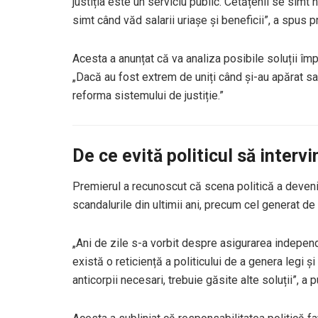
justiția este un serviciu public. Cetățenii se simt 
simt când văd salarii uriașe și beneficii”, a spus p
Acesta a anunțat că va analiza posibile soluții împr
„Dacă au fost extrem de uniți când și-au apărat salar
reforma sistemului de justiție.”
De ce evită politicul să intervin
Premierul a recunoscut că scena politică a devenit
scandalurile din ultimii ani, precum cel generat d
„Ani de zile s-a vorbit despre asigurarea independe
există o reticiență a politicului de a genera legi 
anticorpii necesari, trebuie găsite alte soluții”, a p