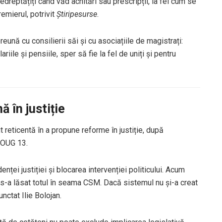
nedreptățiți când văd achitări sau prescripții, la fel cum se
remierul, potrivit
Știripesurse
.
eună cu consilierii săi și cu asociațiile de magistrați:
iile și pensiile, sper să fie la fel de uniți și pentru
ă în justiție
 reticentă în a propune reforme în justiție, după
e OUG 13.
nței justiției și blocarea intervenției politicului. Acum
și s-a lăsat totul în seama CSM. Dacă sistemul nu și-a creat
unctat Ilie Bolojan.