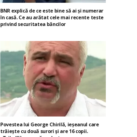
BNR explică de ce este bine să ai și numerar
în casă. Ce au arătat cele mai recente teste
privind securitatea băncilor
Povestea lui George Chirilă, ieșeanul care
trăiește cu două surori și are 16 copii.