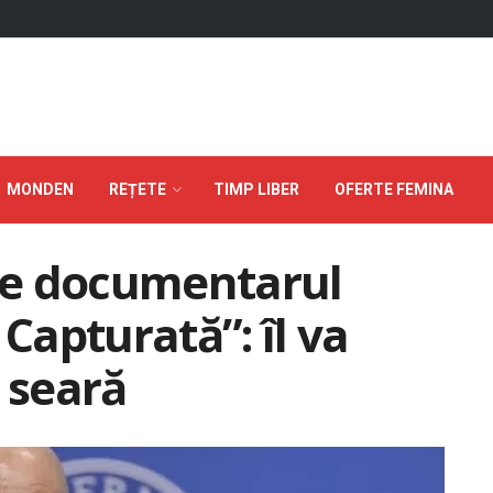
MONDEN
REȚETE
TIMP LIBER
OFERTE FEMINA
pre documentarul
 Capturată”: îl va
 seară