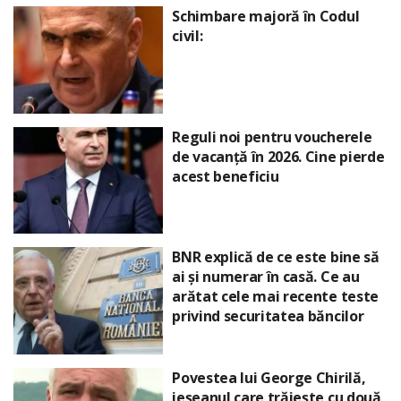
Schimbare majoră în Codul
civil:
Reguli noi pentru voucherele
de vacanță în 2026. Cine pierde
acest beneficiu
BNR explică de ce este bine să
ai și numerar în casă. Ce au
arătat cele mai recente teste
privind securitatea băncilor
Povestea lui George Chirilă,
ieșeanul care trăiește cu două