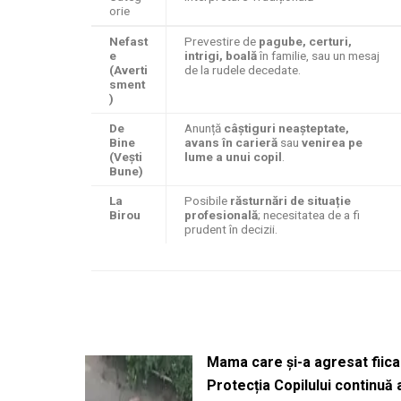
orie
Nefast
Prevestire de
pagube, certuri,
e
intrigi, boală
în familie, sau un mesaj
(Averti
de la rudele decedate.
sment
)
De
Anunță
câștiguri neașteptate,
Bine
avans în carieră
sau
venirea pe
(Vești
lume a unui copil
.
Bune)
La
Posibile
răsturnări de situație
Birou
profesională
; necesitatea de a fi
prudent în decizii.
Mama care și-a agresat fiica 
Protecția Copilului continuă