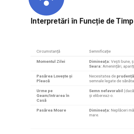
Interpretări în Funcție de Ti
Circumstanță
Semnificație
Momentul Zilei
Dimineața:
Vești bune, ș
Seara:
Amenințări, apariți
Pasărea Lovește și
Necesitatea de
prudență 
Pleacă
semnale legate de sănăta
Urme pe
Semn nefavorabil
(dacă 
Geam/Intrarea în
și elibereaz-o.
Casă
Pasărea Moare
Dimineața:
Neplăceri mă
mare.