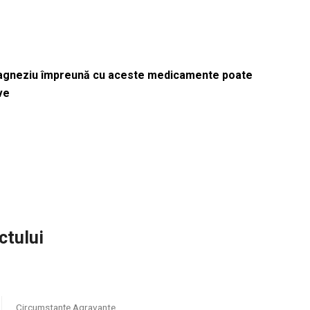
magneziu împreună cu aceste medicamente poate
ve
ctului
Circumstanțe Agravante