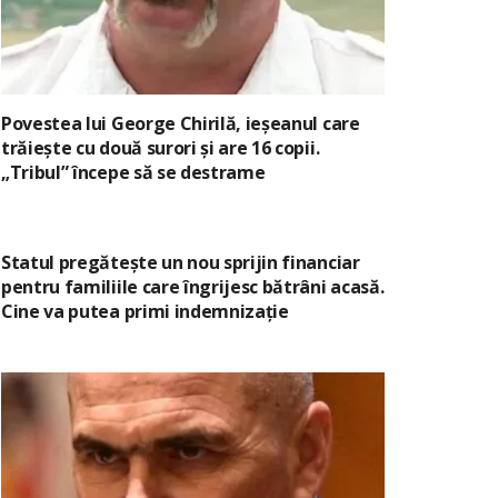
Povestea lui George Chirilă, ieșeanul care
trăiește cu două surori și are 16 copii.
„Tribul” începe să se destrame
Statul pregătește un nou sprijin financiar
pentru familiile care îngrijesc bătrâni acasă.
Cine va putea primi indemnizație