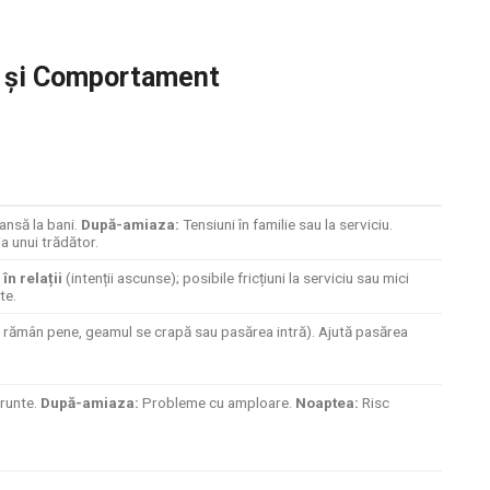
mp și Comportament
ansă la bani.
După-amiaza:
Tensiuni în familie sau la serviciu.
a unui trădător.
în relații
(intenții ascunse); posibile fricțiuni la serviciu sau mici
te.
rămân pene, geamul se crapă sau pasărea intră). Ajută pasărea
runte.
După-amiaza:
Probleme cu amploare.
Noaptea:
Risc