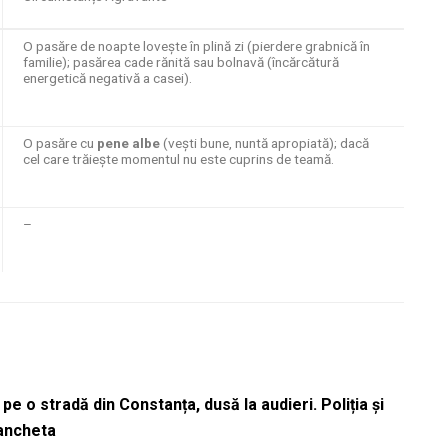
O pasăre de noapte lovește în plină zi (pierdere grabnică în
familie); pasărea cade rănită sau bolnavă (încărcătură
energetică negativă a casei).
O pasăre cu
pene albe
(vești bune, nuntă apropiată); dacă
cel care trăiește momentul nu este cuprins de teamă.
–
pe o stradă din Constanța, dusă la audieri. Poliția și
 ancheta