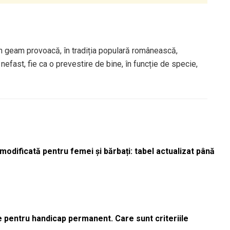
în geam provoacă, în tradiția populară românească,
nefast, fie ca o prevestire de bine, în funcție de specie,
odificată pentru femei și bărbați: tabel actualizat până
le pentru handicap permanent. Care sunt criteriile