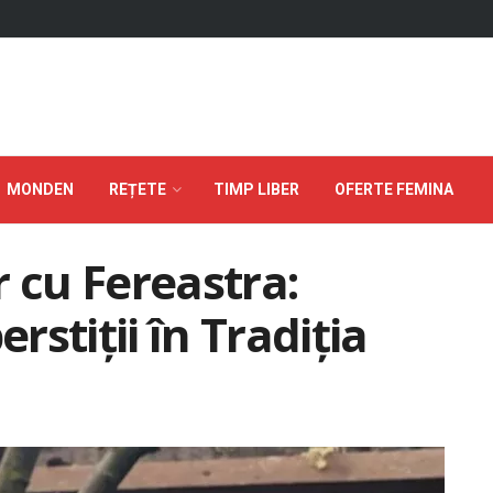
MONDEN
REȚETE
TIMP LIBER
OFERTE FEMINA
r cu Fereastra:
erstiții în Tradiția