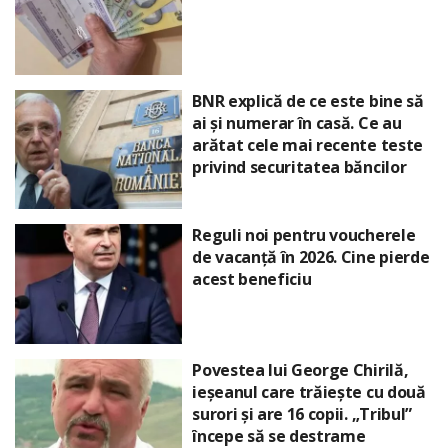
BNR explică de ce este bine să
ai și numerar în casă. Ce au
arătat cele mai recente teste
privind securitatea băncilor
Reguli noi pentru voucherele
de vacanță în 2026. Cine pierde
acest beneficiu
Povestea lui George Chirilă,
ieșeanul care trăiește cu două
surori și are 16 copii. „Tribul”
începe să se destrame