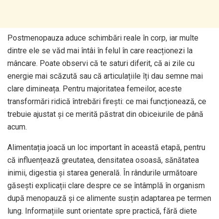
Postmenopauza aduce schimbări reale în corp, iar multe
dintre ele se văd mai întâi în felul în care reacționezi la
mâncare. Poate observi că te saturi diferit, că ai zile cu
energie mai scăzută sau că articulațiile îți dau semne mai
clare dimineața. Pentru majoritatea femeilor, aceste
transformări ridică întrebări firești: ce mai funcționează, ce
trebuie ajustat și ce merită păstrat din obiceiurile de până
acum.
Alimentația joacă un loc important în această etapă, pentru
că influențează greutatea, densitatea osoasă, sănătatea
inimii, digestia și starea generală. În rândurile următoare
găsești explicații clare despre ce se întâmplă în organism
după menopauză și ce alimente susțin adaptarea pe termen
lung. Informațiile sunt orientate spre practică, fără diete