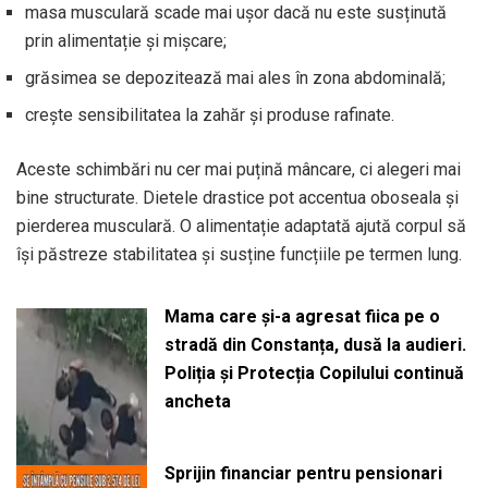
masa musculară scade mai ușor dacă nu este susținută
prin alimentație și mișcare;
grăsimea se depozitează mai ales în zona abdominală;
crește sensibilitatea la zahăr și produse rafinate.
Aceste schimbări nu cer mai puțină mâncare, ci alegeri mai
bine structurate. Dietele drastice pot accentua oboseala și
pierderea musculară. O alimentație adaptată ajută corpul să
își păstreze stabilitatea și susține funcțiile pe termen lung.
Mama care și-a agresat fiica pe o
stradă din Constanța, dusă la audieri.
Poliția și Protecția Copilului continuă
ancheta
Sprijin financiar pentru pensionari