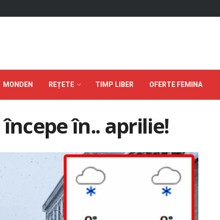
MONDEN
REȚETE
TIMP LIBER
OFERTE FEMINA
ncepe în.. aprilie!