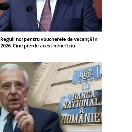
Reguli noi pentru voucherele de vacanță în
2026. Cine pierde acest beneficiu