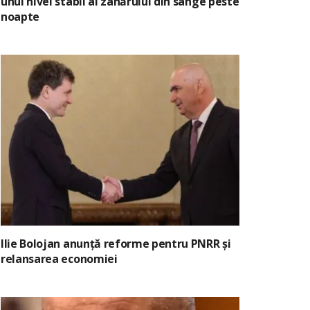
unui nivel stabil al zahărului din sânge peste
noapte
Ilie Bolojan anunță reforme pentru PNRR și
relansarea economiei