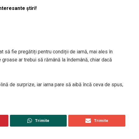
nteresante știri!
 să fie pregătiți pentru condiții de iarnă, mai ales în
e groase ar trebui să rămână la îndemână, chiar dacă
ină de surprize, iar iarna pare să aibă încă ceva de spus,
Trimite
Trimite