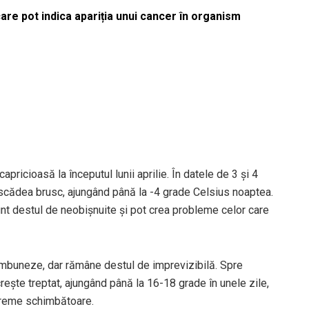
re pot indica apariția unui cancer în organism
pricioasă la începutul lunii aprilie. În datele de 3 și 4
or scădea brusc, ajungând până la -4 grade Celsius noaptea.
nt destul de neobișnuite și pot crea probleme celor care
mbuneze, dar rămâne destul de imprevizibilă. Spre
r crește treptat, ajungând până la 16-18 grade în unele zile,
 vreme schimbătoare.