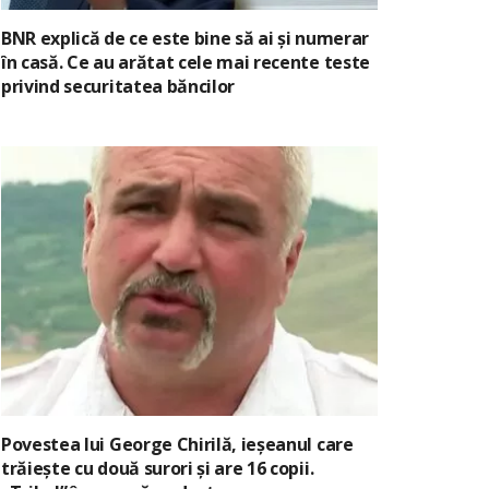
BNR explică de ce este bine să ai și numerar
în casă. Ce au arătat cele mai recente teste
privind securitatea băncilor
Povestea lui George Chirilă, ieșeanul care
trăiește cu două surori și are 16 copii.