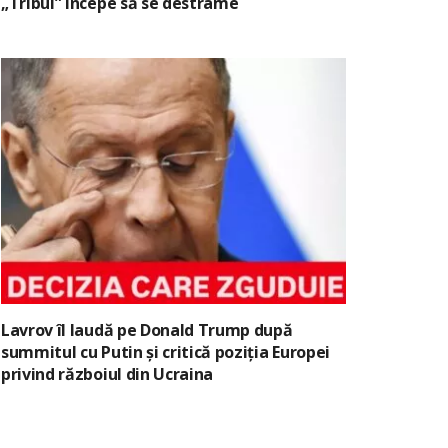
„Tribul” începe să se destrame
Lavrov îl laudă pe Donald Trump după
summitul cu Putin și critică poziția Europei
privind războiul din Ucraina