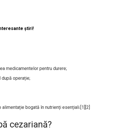
nteresante știri!
area medicamentelor pentru durere;
l după operație;
alimentație bogată în nutrienți esențiali.[1][2]
upă cezariană?