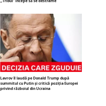
„Tribul” începe să se destrame
Lavrov îl laudă pe Donald Trump după
summitul cu Putin și critică poziția Europei
privind războiul din Ucraina