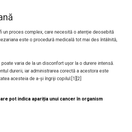
ană
i un proces complex, care necesită o atenție deosebită
 cezariana este o procedură medicală tot mai des întâlnită,
poate varia de la un disconfort ușor la o durere intensă.
ul durerii, iar administrarea corectă a acestora este
ea acesteia de a-și îngriji copilul.[1][2]
re pot indica apariția unui cancer în organism