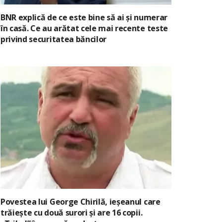
BNR explică de ce este bine să ai și numerar
în casă. Ce au arătat cele mai recente teste
privind securitatea băncilor
Povestea lui George Chirilă, ieșeanul care
trăiește cu două surori și are 16 copii.