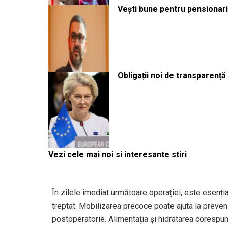
Vești bune pentru pensionari:
Obligații noi de transparenț
Vezi cele mai noi si interesante stiri
În zilele imediat următoare operației, este esenț
treptat. Mobilizarea precoce poate ajuta la preven
postoperatorie. Alimentația și hidratarea corespunz