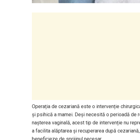
Operația de cezariană este o intervenție chirurgic
și psihică a mamei. Deși necesită o perioadă de r
nașterea vaginală, acest tip de intervenție nu rep
a facilita alăptarea și recuperarea după cezariană
beneficieze de sprijinul necesar.