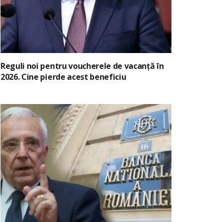
Reguli noi pentru voucherele de vacanță în
2026. Cine pierde acest beneficiu