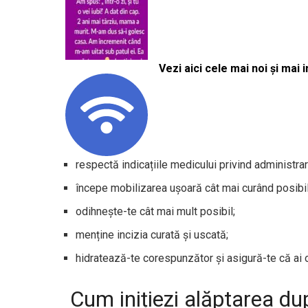
Vezi aici cele mai noi și mai i
respectă indicațiile medicului privind administr
începe mobilizarea ușoară cât mai curând posibi
odihnește-te cât mai mult posibil;
menține incizia curată și uscată;
hidratează-te corespunzător și asigură-te că ai o 
Cum inițiezi alăptarea d