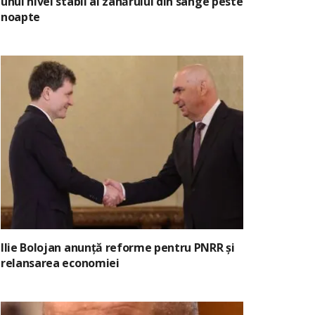
unui nivel stabil al zahărului din sânge peste
noapte
Ilie Bolojan anunță reforme pentru PNRR și
relansarea economiei