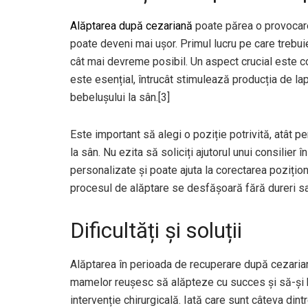
Alăptarea după cezariană
poate părea o provocare, 
poate deveni mai ușor. Primul lucru pe care trebuie
cât mai devreme posibil. Un aspect crucial este co
este esențial, întrucât stimulează producția de la
bebelușului la sân.[3]
Este important să alegi o poziție potrivită, atât pe
la sân. Nu ezita să soliciți ajutorul unui consilier î
personalizate și poate ajuta la corectarea pozițion
procesul de alăptare se desfășoară fără dureri sa
Dificultăți și soluții
Alăptarea în perioada de recuperare după cezarian
mamelor reușesc să alăpteze cu succes și să-și h
intervenție chirurgicală. Iată care sunt câteva dintr