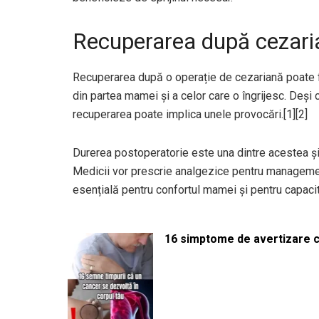
Recuperarea după cezari
Recuperarea după o operație de cezariană poate f
din partea mamei și a celor care o îngrijesc. Deși
recuperarea poate implica unele provocări.[1][2]
Durerea postoperatorie este una dintre acestea și 
Medicii vor prescrie analgezice pentru management
esențială pentru confortul mamei și pentru capacitat
16 simptome de avertizare ca