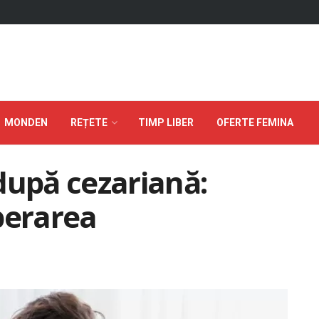
MONDEN
REȚETE
TIMP LIBER
OFERTE FEMINA
după cezariană:
perarea