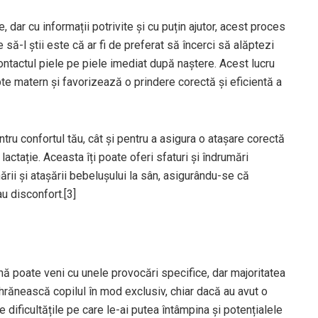
dar cu informații potrivite și cu puțin ajutor, acest proces
 să-l știi este că ar fi de preferat să încerci să alăptezi
ntactul piele pe piele imediat după naștere. Acest lucru
pte matern și favorizează o prindere corectă și eficientă a
ntru confortul tău, cât și pentru a asigura o atașare corectă
n lactație. Aceasta îți poate oferi sfaturi și îndrumări
ării și atașării bebelușului la sân, asigurându-se că
u disconfort.[3]
ă poate veni cu unele provocări specifice, dar majoritatea
rănească copilul în mod exclusiv, chiar dacă au avut o
e dificultățile pe care le-ai putea întâmpina și potențialele