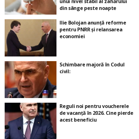
unui nivel stabil al zahărului
din sânge peste noapte
Ilie Bolojan anunță reforme
pentru PNRR și relansarea
economiei
Schimbare majoră în Codul
civil:
Reguli noi pentru voucherele
de vacanță în 2026. Cine pierde
acest beneficiu