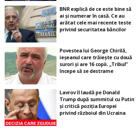
BNR explică de ce este bine să
ai și numerar în casă. Ce au
arătat cele mai recente teste
privind securitatea băncilor
Povestea lui George Chirilă,
ieșeanul care trăiește cu două
surori și are 16 copii. „Tribul”
începe să se destrame
Lavrov îl laudă pe Donald
Trump după summitul cu Putin
și critică poziția Europei
privind războiul din Ucraina