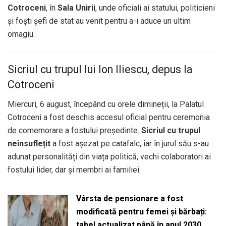
Cotroceni
, în
Sala Unirii
, unde oficiali ai statului, politicieni
și foști șefi de stat au venit pentru a-i aduce un ultim
omagiu.
Sicriul cu trupul lui Ion Iliescu, depus la
Cotroceni
Miercuri, 6 august, începând cu orele dimineții, la Palatul
Cotroceni a fost deschis accesul oficial pentru ceremonia
de comemorare a fostului președinte.
Sicriul cu trupul
neînsuflețit
a fost așezat pe catafalc, iar în jurul său s-au
adunat personalități din viața politică, vechi colaboratori ai
fostului lider, dar și membri ai familiei.
Vârsta de pensionare a fost
modificată pentru femei și bărbați:
tabel actualizat până în anul 2030