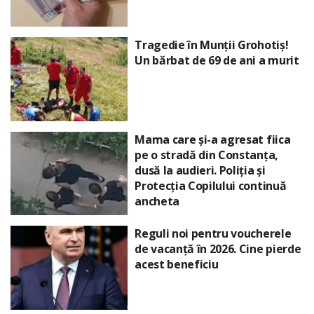
Tragedie în Munții Grohotiș!
Un bărbat de 69 de ani a murit
Mama care și-a agresat fiica
pe o stradă din Constanța,
dusă la audieri. Poliția și
Protecția Copilului continuă
ancheta
Reguli noi pentru voucherele
de vacanță în 2026. Cine pierde
acest beneficiu