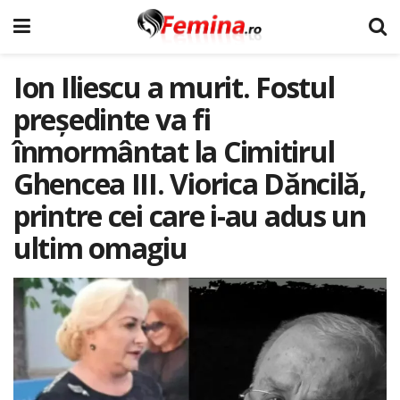
Ion Iliescu a murit. Fostul
președinte va fi
înmormântat la Cimitirul
Ghencea III. Viorica Dăncilă,
printre cei care i-au adus un
ultim omagiu