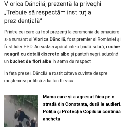
Viorica Dăncilă, prezentă la priveghi:
„Trebuie să respectăm instituția
prezidențială”
Printre cei care au fost prezenți la ceremonia de omagiere
s-a numărat și
Viorica Dăncilă
, fost premier al României și
fost lider PSD. Aceasta a apărut într-o ținută sobră,
rochie
neagră cu detalii discrete albe
și pantofi negri, aducând
un
buchet de flori albe
în semn de respect.
În fața presei, Dăncilă a rostit câteva cuvinte despre
moștenirea politică a lui Ion Iliescu:
Mama care și-a agresat fiica pe o
stradă din Constanța, dusă la audieri.
Poliția și Protecția Copilului continuă
ancheta