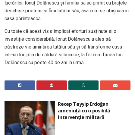
lucrărilor, Ionuț Dolănescu și familia sa au primit cu brațele
deschise prietenii și finii tatălui său, așa cum se obișnuia în
casa părintească.
Cu toate că acest vis a implicat eforturi susținute și o
investiție considerabilă, Ionuț Dolănescu a ales să
păstreze vie amintirea tatălui său și să transforme casa
într-un loc plin de căldură și bucurie, la fel cum făcea Ion
Dolănescu cu peste 40 de ani în urmă.
Recep Tayyip Erdoğan
amenință cu o posibilă
intervenție militară