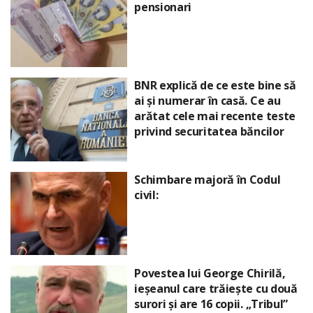
pensionari
BNR explică de ce este bine să
ai și numerar în casă. Ce au
arătat cele mai recente teste
privind securitatea băncilor
Schimbare majoră în Codul
civil:
Povestea lui George Chirilă,
ieșeanul care trăiește cu două
surori și are 16 copii. „Tribul”