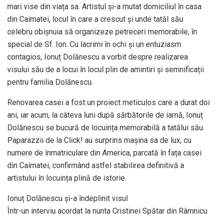
mari vise din viața sa. Artistul și-a mutat domiciliul în casa
din Caimatei, locul în care a crescut și unde tatăl său
celebru obișnuia să organizeze petreceri memorabile, în
special de Sf. Ion. Cu lacrimi în ochi și un entuziasm
contagios, Ionuț Dolănescu a vorbit despre realizarea
visului său de a locui în locul plin de amintiri și semnificații
pentru familia Dolănescu.
Renovarea casei a fost un proiect meticulos care a durat doi
ani, iar acum, la câteva luni după sărbătorile de iarnă, Ionuț
Dolănescu se bucură de locuința memorabilă a tatălui său.
Paparazzii de la Click! au surprins mașina sa de lux, cu
numere de înmatriculare din America, parcată în fața casei
din Caimatei, confirmând astfel stabilirea definitivă a
artistului în locuința plină de istorie.
Ionuț Dolănescu și-a îndeplinit visul
Într-un interviu acordat la nunta Cristinei Spătar din Râmnicu