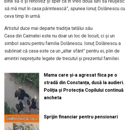
bine să o și renovez și sper ca în vreo două luni să reușesc
să mă mut în casa părintească”, spunea Ionuț Dolănescu cu
ceva timp în urmă.
Artistul duce mai departe tradiția tatălui său
Casa din Caimatei este nu doar un loc de locuit, ci și un
simbol sacru pentru familia Dolănescu. Ionuț Dolănescu a
subliniat că casa este ca un „altar sfânt” pentru ei, plin de
amintiri neprețuite legate de trecutul și prezentul familiei.
Mama care și-a agresat fiica pe o
stradă din Constanța, dusă la audieri.
Poliția și Protecția Copilului continuă
ancheta
Sprijin financiar pentru pensionari