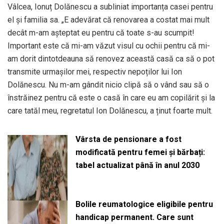
Vâlcea, Ionuț Dolănescu a subliniat importanța casei pentru
el și familia sa. „E adevărat că renovarea a costat mai mult
decât m-am așteptat eu pentru că toate s-au scumpit!
Important este că mi-am văzut visul cu ochii pentru că mi-
am dorit dintotdeauna să renovez această casă ca să o pot
transmite urmașilor mei, respectiv nepoților lui Ion
Dolănescu. Nu m-am gândit nicio clipă să o vând sau să o
înstrăinez pentru că este o casă în care eu am copilărit și la
care tatăl meu, regretatul Ion Dolănescu, a ținut foarte mult.
Vârsta de pensionare a fost
modificată pentru femei și bărbați:
tabel actualizat până în anul 2030
Bolile reumatologice eligibile pentru
handicap permanent. Care sunt