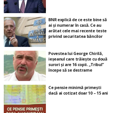
BNR explică de ce este bine să
ai și numerar în casă. Ce au
arătat cele mai recente teste
privind securitatea băncilor
Povestea lui George Chirilă,
ieșeanul care trăiește cu două
surori și are 16 copii. „Tribul”
începe să se destrame
Ce pensie minimă primești
dacă ai cotizat doar 10 – 15 ani