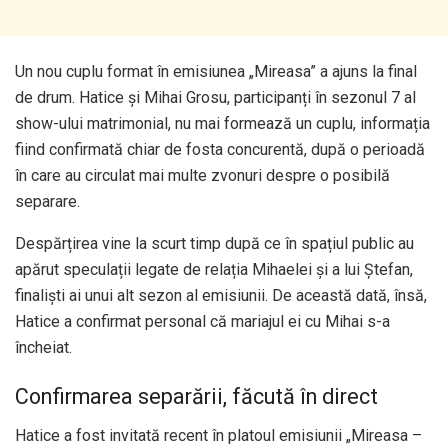
Un nou cuplu format în emisiunea „Mireasa” a ajuns la final
de drum. Hatice și Mihai Grosu, participanți în sezonul 7 al
show-ului matrimonial, nu mai formează un cuplu, informația
fiind confirmată chiar de fosta concurentă, după o perioadă
în care au circulat mai multe zvonuri despre o posibilă
separare.
Despărțirea vine la scurt timp după ce în spațiul public au
apărut speculații legate de relația Mihaelei și a lui Ștefan,
finaliști ai unui alt sezon al emisiunii. De această dată, însă,
Hatice a confirmat personal că mariajul ei cu Mihai s-a
încheiat.
Confirmarea separării, făcută în direct
Hatice a fost invitată recent în platoul emisiunii „Mireasa –