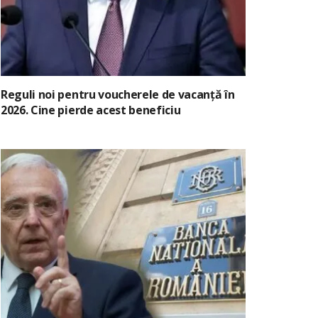
Reguli noi pentru voucherele de vacanță în
2026. Cine pierde acest beneficiu