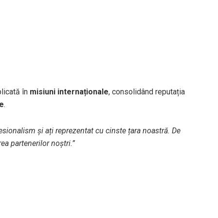
licată în
misiuni internaționale
, consolidând reputația
ce
.
fesionalism și ați reprezentat cu cinste țara noastră. De
 partenerilor noștri.”