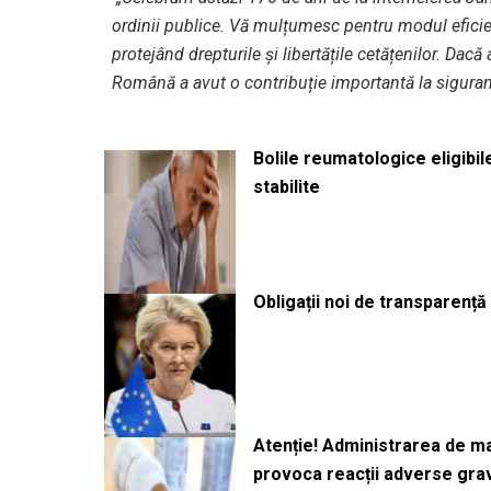
ordinii publice. Vă mulțumesc pentru modul eficient
protejând drepturile și libertățile cetățenilor. Dac
Română a avut o contribuție importantă la siguran
Bolile reumatologice eligibi
stabilite
Obligații noi de transparenț
Atenție! Administrarea de 
provoca reacții adverse gra