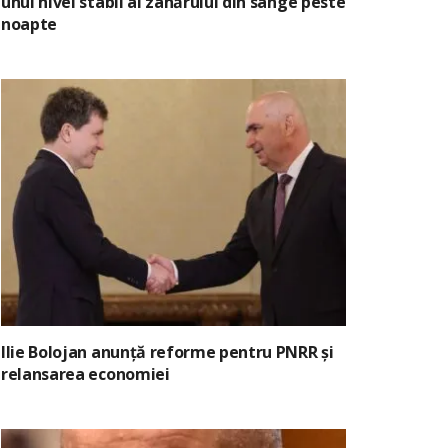
unui nivel stabil al zahărului din sânge peste
noapte
Ilie Bolojan anunță reforme pentru PNRR și
relansarea economiei