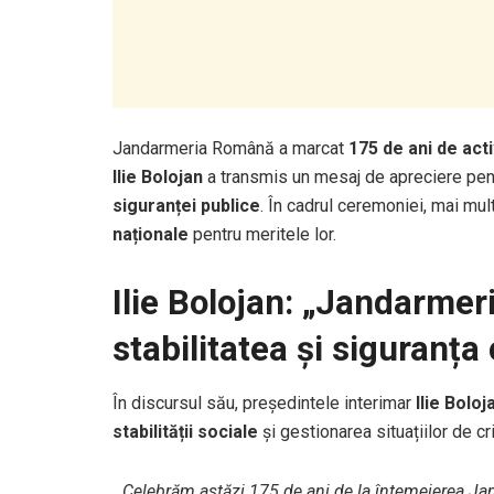
Jandarmeria Română a marcat
175 de ani de acti
Ilie Bolojan
a transmis un mesaj de apreciere pentr
siguranței publice
. În cadrul ceremoniei, mai mul
naționale
pentru meritele lor.
Ilie Bolojan: „Jandarme
stabilitatea și siguranța
În discursul său, președintele interimar
Ilie Boloj
stabilității sociale
și gestionarea situațiilor de cr
️
„Celebrăm astăzi 175 de ani de la întemeierea Ja