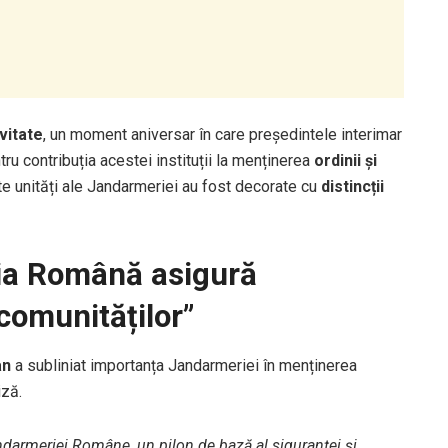
vitate
, un moment aniversar în care președintele interimar
u contribuția acestei instituții la menținerea
ordinii și
te unități ale Jandarmeriei au fost decorate cu
distincții
ria Română asigură
 comunităților”
an
a subliniat importanța Jandarmeriei în menținerea
iză.
ndarmeriei Române, un pilon de bază al siguranței și