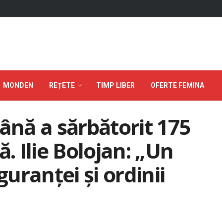
MONDEN
REȚETE
TIMP LIBER
OFERTE FEMINA
nă a sărbătorit 175
ă. Ilie Bolojan: „Un
guranței și ordinii