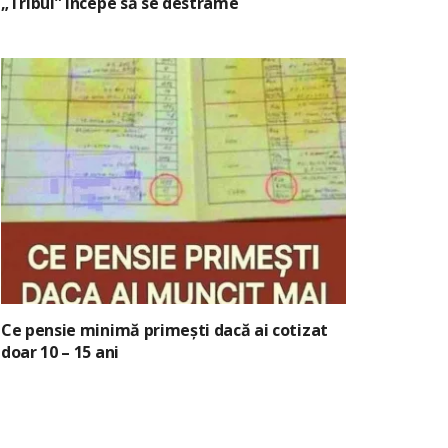
„Tribul” începe să se destrame
Ce pensie minimă primești dacă ai cotizat
doar 10 – 15 ani