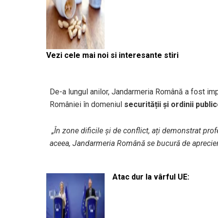
Vezi cele mai noi si interesante stiri
De-a lungul anilor, Jandarmeria Română a fost imp
României în domeniul
securității și ordinii publi
️
„În zone dificile și de conflict, ați demonstrat pro
aceea, Jandarmeria Română se bucură de aprecierea
Atac dur la vârful UE: