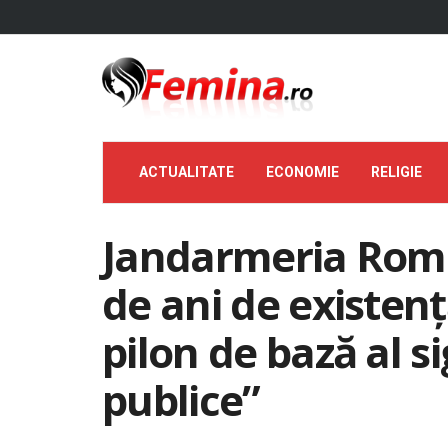
ACTUALITATE
ECONOMIE
RELIGIE
Jandarmeria Româ
de ani de existenț
pilon de bază al si
publice”