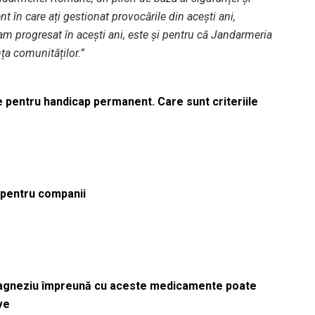
 în care ați gestionat provocările din acești ani,
ă am progresat în acești ani, este și pentru că Jandarmeria
ța comunităților.”
le pentru handicap permanent. Care sunt criteriile
ă pentru companii
magneziu împreună cu aceste medicamente poate
ve