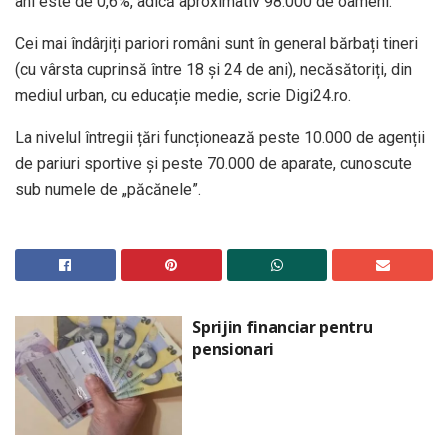
ani este de 0,6%, adică aproximativ 98.000 de oameni.
Cei mai îndârjiți pariori români sunt în general bărbați tineri
(cu vârsta cuprinsă între 18 și 24 de ani), necăsătoriți, din
mediul urban, cu educație medie, scrie Digi24.ro.
La nivelul întregii țări funcționează peste 10.000 de agenții
de pariuri sportive și peste 70.000 de aparate, cunoscute
sub numele de „păcănele”.
Sprijin financiar pentru
pensionari