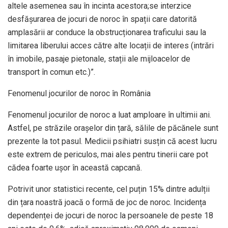
altele asemenea sau în incinta acestora;se interzice
desfășurarea de jocuri de noroc în spații care datorită
amplasării ar conduce la obstrucționarea traficului sau la
limitarea liberului acces către alte locații de interes (intrări
în imobile, pasaje pietonale, stații ale mijloacelor de
transport în comun etc.)”.
Fenomenul jocurilor de noroc în România
Fenomenul jocurilor de noroc a luat amploare în ultimii ani.
Astfel, pe străzile orașelor din țară, sălile de păcănele sunt
prezente la tot pasul. Medicii psihiatri susțin că acest lucru
este extrem de periculos, mai ales pentru tinerii care pot
cădea foarte ușor în această capcană.
Potrivit unor statistici recente, cel puțin 15% dintre adulții
din țara noastră joacă o formă de joc de noroc. Incidența
dependenței de jocuri de noroc la persoanele de peste 18