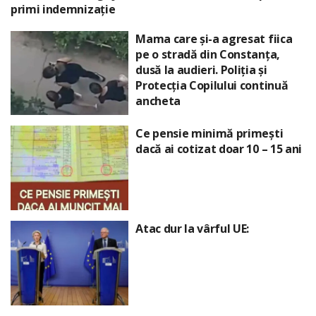
primi indemnizație
Mama care și-a agresat fiica
pe o stradă din Constanța,
dusă la audieri. Poliția și
Protecția Copilului continuă
ancheta
Ce pensie minimă primești
dacă ai cotizat doar 10 – 15 ani
Atac dur la vârful UE: