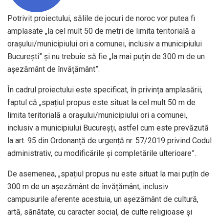
Potrivit proiectului, sălile de jocuri de noroc vor putea fi
amplasate „la cel mult 50 de metri de limita teritorială a
orașului/municipiului ori a comunei, inclusiv a municipiului
București” și nu trebuie să fie „la mai puțin de 300 m de un
așezământ de învățământ”.
În cadrul proiectului este specificat, în privința amplasării,
faptul că „spațiul propus este situat la cel mult 50 m de
limita teritorială a orașului/municipiului ori a comunei,
inclusiv a municipiului Bucureșți, astfel cum este prevăzută
la art. 95 din Ordonanță de urgență nr. 57/2019 privind Codul
administrativ, cu modificările și completările ulterioare”.
De asemenea, „spațiul propus nu este situat la mai puțîn de
300 m de un așezământ de învățământ, inclusiv
campusurile aferente acestuia, un așezământ de cultură,
artă, sănătate, cu caracter social, de culte religioase și