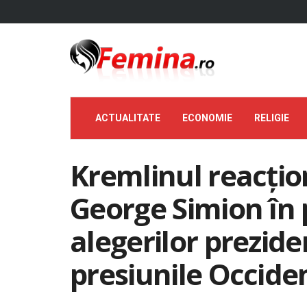
ACTUALITATE
ECONOMIE
RELIGIE
Kremlinul reacțion
George Simion în 
alegerilor preziden
presiunile Occide