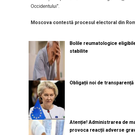
Occidentului”.
Moscova contestă procesul electoral din Ro
Bolile reumatologice eligibi
stabilite
Obligații noi de transparenț
Atenție! Administrarea de 
provoca reacții adverse gra