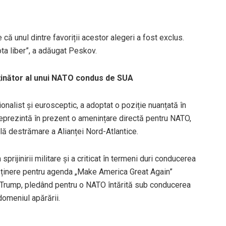
că unul dintre favoriții acestor alegeri a fost exclus.
ota liber”, a adăugat Peskov.
usținător al unui NATO condus de SUA
nalist și eurosceptic, a adoptat o poziție nuanțată în
 reprezintă în prezent o amenințare directă pentru NATO,
ilă destrămare a Alianței Nord-Atlantice.
sprijinirii militare și a criticat în termeni duri conducerea
sținere pentru agenda „Make America Great Again”
Trump, pledând pentru o NATO întărită sub conducerea
domeniul apărării.