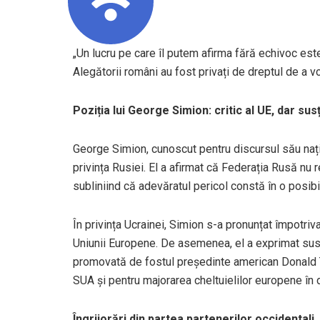
„Un lucru pe care îl putem afirma fără echivoc este 
Alegătorii români au fost privați de dreptul de a v
Poziția lui George Simion: critic al UE, dar s
George Simion, cunoscut pentru discursul său națio
privința Rusiei. El a afirmat că Federația Rusă nu
subliniind că adevăratul pericol constă în o posib
În privința Ucrainei, Simion s-a pronunțat împotriva 
Uniunii Europene. De asemenea, el a exprimat su
promovată de fostul președinte american Donald 
SUA și pentru majorarea cheltuielilor europene în 
Îngrijorări din partea partenerilor occidentali