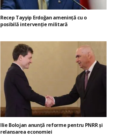
Recep Tayyip Erdoğan amenință cu o
posibilă intervenție militară
Ilie Bolojan anunță reforme pentru PNRR și
relansarea economiei