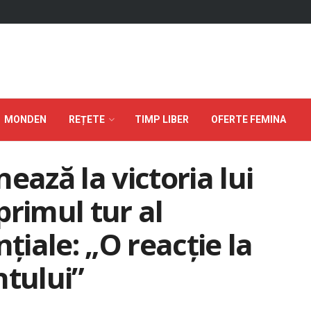
MONDEN
REȚETE
TIMP LIBER
OFERTE FEMINA
ează la victoria lui
primul tur al
țiale: „O reacție la
ntului”