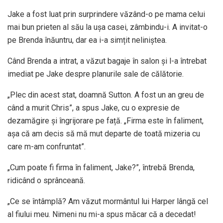
Jake a fost luat prin surprindere văzând-o pe mama celui
mai bun prieten al său la ușa casei, zâmbindu-i. A invitat-o
pe Brenda înăuntru, dar ea i-a simțit neliniștea.
Când Brenda a intrat, a văzut bagaje în salon și l-a întrebat
imediat pe Jake despre planurile sale de călătorie.
„Plec din acest stat, doamnă Sutton. A fost un an greu de
când a murit Chris”, a spus Jake, cu o expresie de
dezamăgire și îngrijorare pe față. „Firma este în faliment,
așa că am decis să mă mut departe de toată mizeria cu
care m-am confruntat”.
„Cum poate fi firma în faliment, Jake?”, întrebă Brenda,
ridicând o sprânceană.
„Ce se întâmplă? Am văzut mormântul lui Harper lângă cel
al fiului meu. Nimeni nu mi-a spus măcar că a decedat!