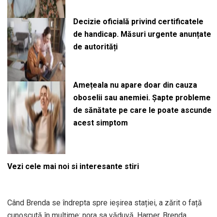
Decizie oficială privind certificatele
de handicap. Măsuri urgente anunțate
de autorități
Amețeala nu apare doar din cauza
oboselii sau anemiei. Șapte probleme
de sănătate pe care le poate ascunde
acest simptom
Vezi cele mai noi si interesante stiri
Când Brenda se îndrepta spre ieșirea stației, a zărit o față
cunoscută în mulțime: nora sa văduvă, Harper. Brenda