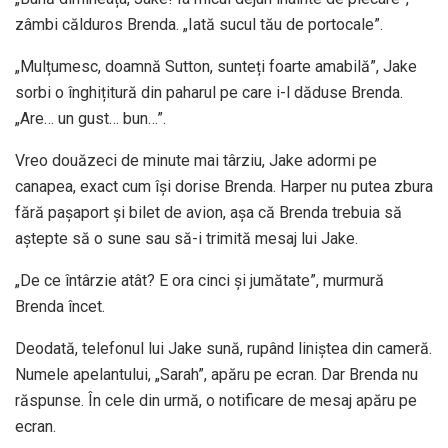
zâmbi călduros Brenda. „Iată sucul tău de portocale”.
„Mulțumesc, doamnă Sutton, sunteți foarte amabilă”, Jake
sorbi o înghițitură din paharul pe care i-l dăduse Brenda.
„Are… un gust… bun…”.
Vreo douăzeci de minute mai târziu, Jake adormi pe
canapea, exact cum își dorise Brenda. Harper nu putea zbura
fără pașaport și bilet de avion, așa că Brenda trebuia să
aștepte să o sune sau să-i trimită mesaj lui Jake.
„De ce întârzie atât? E ora cinci și jumătate”, murmură
Brenda încet.
Deodată, telefonul lui Jake sună, rupând liniștea din cameră.
Numele apelantului, „Sarah”, apăru pe ecran. Dar Brenda nu
răspunse. În cele din urmă, o notificare de mesaj apăru pe
ecran.