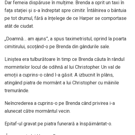
Dar femeia dispăruse în mulțime. Brenda a oprit un taxi în
fața stației și s-a îndreptat spre cimitir. Întâlnirea o bântuia
pe tot drumul, fără a înțelege de ce Harper se comportase
atât de ciudat.
„Doamnă… am ajuns”, a spus taximetristul, oprind la poarta
cimitirului, scoțând-o pe Brenda din gândurile sale.
Liniștea era tulburătoare în timp ce Brenda căuta în rândul
mormintelor locul de odihnă al lui Christopher. Un val de
emoții a cuprins-o când l-a găsit. A izbucnit în plâns,
atingând piatra de mormânt a lui Christopher cu mâinile
tremurânde.
Neîncrederea a cuprins-o pe Brenda când privirea i-a
alunecat către mormântul vecin.
Epitaf-ul gravat pe piatra funerară a înspăimântat-o.