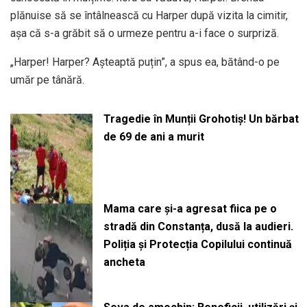
plănuise să se întâlnească cu Harper după vizita la cimitir,
așa că s-a grăbit să o urmeze pentru a-i face o surpriză.
„Harper! Harper? Așteaptă puțin”, a spus ea, bătând-o pe
umăr pe tânără.
Tragedie în Munții Grohotiș! Un bărbat
de 69 de ani a murit
Mama care și-a agresat fiica pe o
stradă din Constanța, dusă la audieri.
Poliția și Protecția Copilului continuă
ancheta