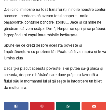
„Cei cinci milioane au fost transferați în noile noastre conturi
bancare… credeam că aveam totul acoperit… noile
pașapoarte, conturile bancare, zborul… Jake și cu mine ne
gândeam că vom scăpa. Dar…”, Harper se opri și se prăbuși,
îngropându-și capul între mâinile încătușate.
Spune-ne ce crezi despre această poveste și
împărtășește-o cu prietenii tăi. Poate că îi va inspira și le va
lumina ziua.
Dacă ți-a plăcut această poveste, s-ar putea să-ți placă și
aceasta, despre o bătrână care duce prăjitura favorită a
fiului său la mormântul lui și găsește la întoarcere un bilet
de mulțumire.