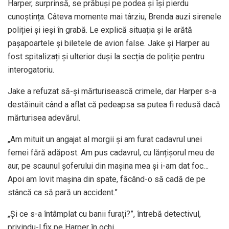
Harper, surprinsă, se prăbuși pe podea și își pierdu
cunoștința. Câteva momente mai târziu, Brenda auzi sirenele
poliției și ieși în grabă. Le explică situația și le arătă
pașapoartele și biletele de avion false. Jake și Harper au
fost spitalizați și ulterior duși la secția de poliție pentru
interogatoriu.
Jake a refuzat să-și mărturisească crimele, dar Harper s-a
destăinuit când a aflat că pedeapsa sa putea fi redusă dacă
mărturisea adevărul.
„Am mituit un angajat al morgii și am furat cadavrul unei
femei fără adăpost. Am pus cadavrul, cu lănțișorul meu de
aur, pe scaunul șoferului din mașina mea și i-am dat foc…
Apoi am lovit mașina din spate, făcând-o să cadă de pe
stâncă ca să pară un accident.”
„Și ce s-a întâmplat cu banii furați?”, întrebă detectivul,
privindu-l fix pe Harper în ochi.