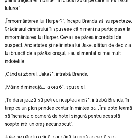
plâns tragica ei moarte… în ciuda răului pe care ni l-a făcut
tuturor”.
„Înmormântarea lui Harper?”, începu Brenda să suspecteze.
Grădinarul cimitirului îi spusese că nimeni nu participase la
înmormântarea lui Harper. Ceva i se părea incredibil de
suspect. Anxietatea și neliniștea lui Jake, alături de decizia
lui bruscă de a părăsi orașul, i-au alimentat și mai mult
îndoielile.
„Când ai zborul, Jake?”, întrebă Brenda.
„Mâine dimineață… la ora 6”, spuse el.
„Te deranjează să petrec noaptea aici?”, întrebă Brenda, în
timp ce un plan prindea contur în mintea sa. „Îmi este teamă
să închiriez o cameră de hotel singură pentru această
noapte într-un oraș necunoscut”.
Jake se gândi o clipă, dar până la urmă acceptă și o