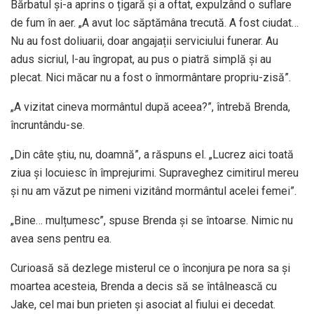
Bărbatul și-a aprins o țigară și a oftat, expulzând o suflare
de fum în aer. „A avut loc săptămâna trecută. A fost ciudat…
Nu au fost doliuarii, doar angajații serviciului funerar. Au
adus sicriul, l-au îngropat, au pus o piatră simplă și au
plecat. Nici măcar nu a fost o înmormântare propriu-zisă”.
„A vizitat cineva mormântul după aceea?”, întrebă Brenda,
încruntându-se.
„Din câte știu, nu, doamnă”, a răspuns el. „Lucrez aici toată
ziua și locuiesc în împrejurimi. Supraveghez cimitirul mereu
și nu am văzut pe nimeni vizitând mormântul acelei femei”.
„Bine… mulțumesc”, spuse Brenda și se întoarse. Nimic nu
avea sens pentru ea.
Curioasă să dezlege misterul ce o înconjura pe nora sa și
moartea acesteia, Brenda a decis să se întâlnească cu
Jake, cel mai bun prieten și asociat al fiului ei decedat.