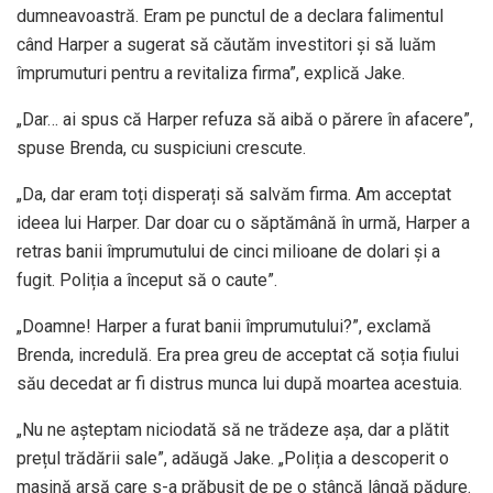
dumneavoastră. Eram pe punctul de a declara falimentul
când Harper a sugerat să căutăm investitori și să luăm
împrumuturi pentru a revitaliza firma”, explică Jake.
„Dar… ai spus că Harper refuza să aibă o părere în afacere”,
spuse Brenda, cu suspiciuni crescute.
„Da, dar eram toți disperați să salvăm firma. Am acceptat
ideea lui Harper. Dar doar cu o săptămână în urmă, Harper a
retras banii împrumutului de cinci milioane de dolari și a
fugit. Poliția a început să o caute”.
„Doamne! Harper a furat banii împrumutului?”, exclamă
Brenda, incredulă. Era prea greu de acceptat că soția fiului
său decedat ar fi distrus munca lui după moartea acestuia.
„Nu ne așteptam niciodată să ne trădeze așa, dar a plătit
prețul trădării sale”, adăugă Jake. „Poliția a descoperit o
mașină arsă care s-a prăbușit de pe o stâncă lângă pădure.