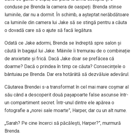
conduse pe Brenda la camera de oaspeți. Brenda stinse
luminile, dar nu a dormit. În schimb, a așteptat nerăbdătoare
ca luminile din camera lui Jake să se stingă pentru a căuta
o dovadă care să o ajute să facă legătura.
Odată ce Jake adormi, Brenda se îndreptă spre salon și
căută în bagajul lui Jake. Mâinile îi tremurau de o combinație
de anxietate și frică. Dacă Jake doar se prefăcea că
doarme? Dacă o prindea în timp ce căuta? Consecințele o
bântuiau pe Brenda. Dar era hotărâtă să dezvăluie adevărul.
Căutarea Brendei s-a transformat în cel mai mare coșmar al
său când a descoperit două pașapoarte false ascunse într-
un compartiment secret. Într-unul dintre ele apărea o
fotografie a „norei sale moarte”, Harper, dar cu un alt nume.
„Sarah? Pe cine încerci să păcălești, Harper?”, murmură
Brenda.