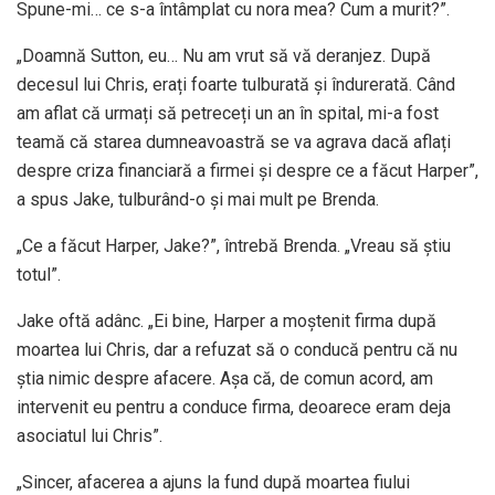
Spune-mi… ce s-a întâmplat cu nora mea? Cum a murit?”.
„Doamnă Sutton, eu… Nu am vrut să vă deranjez. După
decesul lui Chris, erați foarte tulburată și îndurerată. Când
am aflat că urmați să petreceți un an în spital, mi-a fost
teamă că starea dumneavoastră se va agrava dacă aflați
despre criza financiară a firmei și despre ce a făcut Harper”,
a spus Jake, tulburând-o și mai mult pe Brenda.
„Ce a făcut Harper, Jake?”, întrebă Brenda. „Vreau să știu
totul”.
Jake oftă adânc. „Ei bine, Harper a moștenit firma după
moartea lui Chris, dar a refuzat să o conducă pentru că nu
știa nimic despre afacere. Așa că, de comun acord, am
intervenit eu pentru a conduce firma, deoarece eram deja
asociatul lui Chris”.
„Sincer, afacerea a ajuns la fund după moartea fiului