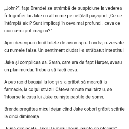
„John?”, fața Brendei se strâmbă de suspiciune la vederea
fotografiei lui Jake cu alt nume pe celălalt pașaport. „Ce se
întâmplă aici? Sunt implicați în ceva mai profund… ceva ce
nici nu-mi pot imagina?”.
Apoi descoperi două bilete de avion spre Londra, rezervate
cu numele false. Un sentiment ciudat i-a străbătut intestinul.
Jake și complicea sa, Sarah, care era de fapt Harper, aveau
un plan murdar. Trebuia să facă ceva.
A pus rapid bagajul la loc și s-a grăbit să meargă la
farmacie, la colțul străzii. Câteva minute mai târziu, se
întoarse la casa lui Jake cu niște pastile de somn.
Brenda pregătea micul dejun când Jake coborî grăbit scările
la cinci dimineața.
„Bună dimineața, Jake! Ia micul dejun înainte de plecare”,