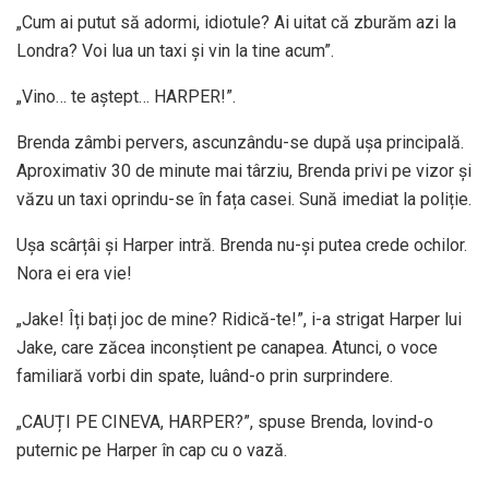
„Cum ai putut să adormi, idiotule? Ai uitat că zburăm azi la
Londra? Voi lua un taxi și vin la tine acum”.
„Vino… te aștept… HARPER!”.
Brenda zâmbi pervers, ascunzându-se după ușa principală.
Aproximativ 30 de minute mai târziu, Brenda privi pe vizor și
văzu un taxi oprindu-se în fața casei. Sună imediat la poliție.
Ușa scârțâi și Harper intră. Brenda nu-și putea crede ochilor.
Nora ei era vie!
„Jake! Îți bați joc de mine? Ridică-te!”, i-a strigat Harper lui
Jake, care zăcea inconștient pe canapea. Atunci, o voce
familiară vorbi din spate, luând-o prin surprindere.
„CAUȚI PE CINEVA, HARPER?”, spuse Brenda, lovind-o
puternic pe Harper în cap cu o vază.