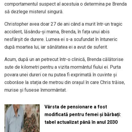
comportamentul suspect al acestuia o determina pe Brenda
să dezlege misterul singură.
Christopher avea doar 27 de ani când a murit într-un tragic
accident, lăsându-și mama, Brenda, în fața unui abis
nesfârșit de durere. Lumea ei s-a scufundat în întuneric
după moartea lui, iar sănătatea ei a avut de suferit.
Acum, după un an petrecut într-o clinică, Brenda călătorise
sute de kilometri pentru a vizita mormântul fiului ei. Purta
povara unei dureri ce nu putea fi exprimată în cuvinte și
coborâse la stația de metrou din orașul în care Chris trăise,
murise și fusese înmormântat.
Vârsta de pensionare a fost
modificată pentru femei și bărbați:
tabel actualizat până în anul 2030