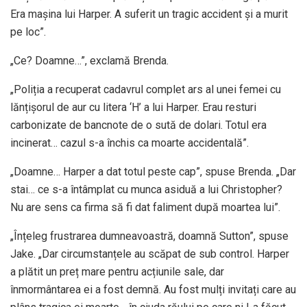
Era mașina lui Harper. A suferit un tragic accident și a murit
pe loc”.
„Ce? Doamne…”, exclamă Brenda.
„Poliția a recuperat cadavrul complet ars al unei femei cu
lănțișorul de aur cu litera ‘H’ a lui Harper. Erau resturi
carbonizate de bancnote de o sută de dolari. Totul era
incinerat… cazul s-a închis ca moarte accidentală”.
„Doamne… Harper a dat totul peste cap”, spuse Brenda. „Dar
stai… ce s-a întâmplat cu munca asiduă a lui Christopher?
Nu are sens ca firma să fi dat faliment după moartea lui”.
„Înțeleg frustrarea dumneavoastră, doamnă Sutton”, spuse
Jake. „Dar circumstanțele au scăpat de sub control. Harper
a plătit un preț mare pentru acțiunile sale, dar
înmormântarea ei a fost demnă. Au fost mulți invitați care au