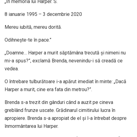
„În memoria lui Harper. S.
8 ianuarie 1995 – 3 decembrie 2020
Mereu iubită, mereu dorită.
Odihnește-te în pace.”
„Doamne… Harper a murit săptămâna trecută și nimeni nu
mi-a spus?”, exclamă Brenda, nevenindu-i să creadă ce
vedea.
O întrebare tulburătoare i-a apărut imediat în minte: „Dacă
Harper a murit, cine era fata din metrou?”.
Brenda s-a trezit din gânduri când a auzit pe cineva
greblând frunze uscate. Grădinarul cimitirului lucra în
apropiere. Brenda s-a apropiat de el și l-a întrebat despre
înmormântarea lui Harper.