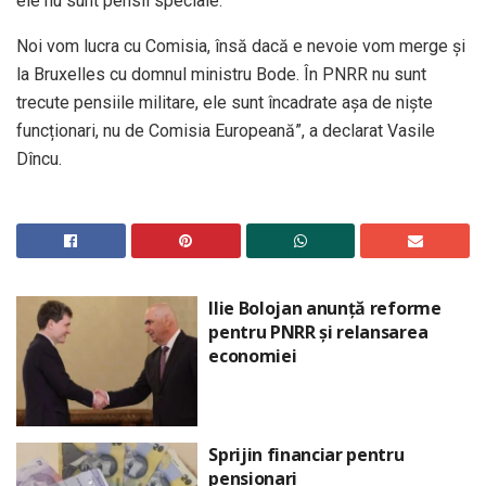
ele nu sunt pensii speciale.
Noi vom lucra cu Comisia, însă dacă e nevoie vom merge și
la Bruxelles cu domnul ministru Bode. În PNRR nu sunt
trecute pensiile militare, ele sunt încadrate așa de niște
funcționari, nu de Comisia Europeană”, a declarat Vasile
Dîncu.
Ilie Bolojan anunță reforme
pentru PNRR și relansarea
economiei
Sprijin financiar pentru
pensionari