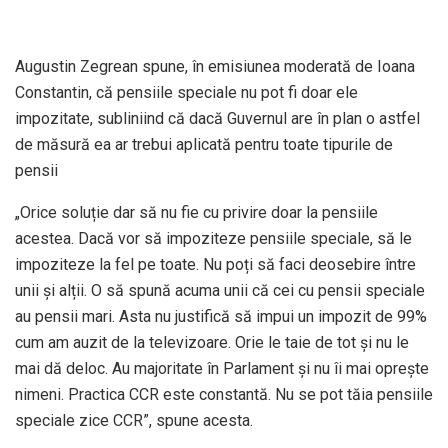
Augustin Zegrean spune, în emisiunea moderată de Ioana
Constantin, că pensiile speciale nu pot fi doar ele
impozitate, subliniind că dacă Guvernul are în plan o astfel
de măsură ea ar trebui aplicată pentru toate tipurile de
pensii
„Orice soluție dar să nu fie cu privire doar la pensiile
acestea. Dacă vor să impoziteze pensiile speciale, să le
impoziteze la fel pe toate. Nu poți să faci deosebire între
unii și alții. O să spună acuma unii că cei cu pensii speciale
au pensii mari. Asta nu justifică să impui un impozit de 99%
cum am auzit de la televizoare. Orie le taie de tot și nu le
mai dă deloc. Au majoritate în Parlament și nu îi mai oprește
nimeni. Practica CCR este constantă. Nu se pot tăia pensiile
speciale zice CCR”, spune acesta.