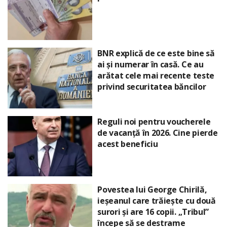
BNR explică de ce este bine să
ai și numerar în casă. Ce au
arătat cele mai recente teste
privind securitatea băncilor
Reguli noi pentru voucherele
de vacanță în 2026. Cine pierde
acest beneficiu
Povestea lui George Chirilă,
ieșeanul care trăiește cu două
surori și are 16 copii. „Tribul”
începe să se destrame