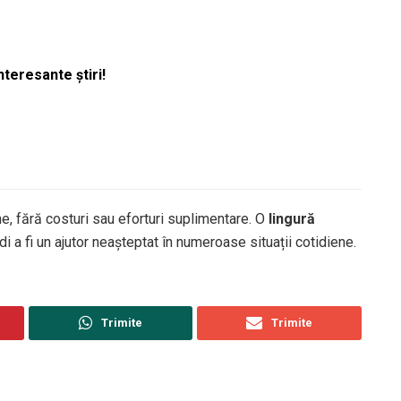
nteresante știri!
ne, fără costuri sau eforturi suplimentare. O
lingură
 a fi un ajutor neașteptat în numeroase situații cotidiene.
Trimite
Trimite