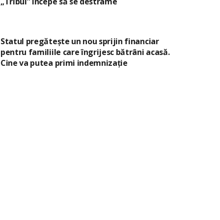
„Tribul” începe să se destrame
Statul pregătește un nou sprijin financiar
pentru familiile care îngrijesc bătrâni acasă.
Cine va putea primi indemnizație