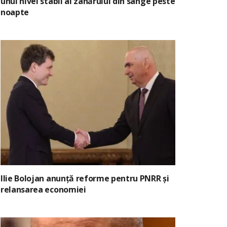
unui nivel stabil al zahărului din sânge peste
noapte
Ilie Bolojan anunță reforme pentru PNRR și
relansarea economiei