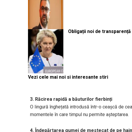
Obligații noi de transparenț
Vezi cele mai noi si interesante stiri
3. Răcirea rapidă a băuturilor fierbinți
O lingură înghețată introdusă într-o ceașcă de cea
momentele în care timpul nu permite așteptarea.
4. Îndepărtarea gumei de mestecat de pe hai