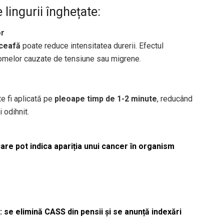
e lingurii înghețate:
or
 ceafă
poate reduce intensitatea durerii. Efectul
ptomelor cauzate de tensiune sau migrene.
e fi aplicată pe
pleoape timp de 1-2 minute
, reducând
 odihnit.
re pot indica apariția unui cancer în organism
 se elimină CASS din pensii și se anunță indexări