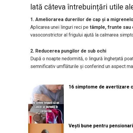
Iată câteva întrebuințări utile al
1. Ameliorarea durerilor de cap și a migrenel
Aplicarea unei linguri reci pe
tâmple, frunte sau
vasoconstrictor al frigului ajută la calmarea sim
2. Reducerea pungilor de sub ochi
După o noapte nedormită, o lingură înghețată poat
semnificativ umflăturile și conferind un aspect mai
16 simptome de avertizare ca
Vești bune pentru pensionari: