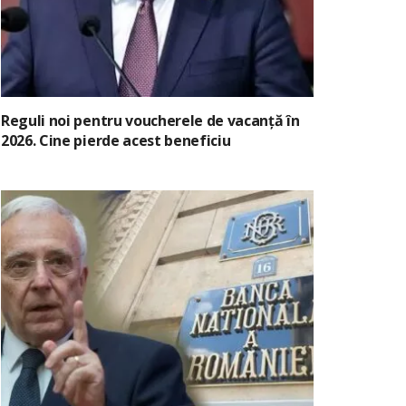
Reguli noi pentru voucherele de vacanță în
2026. Cine pierde acest beneficiu