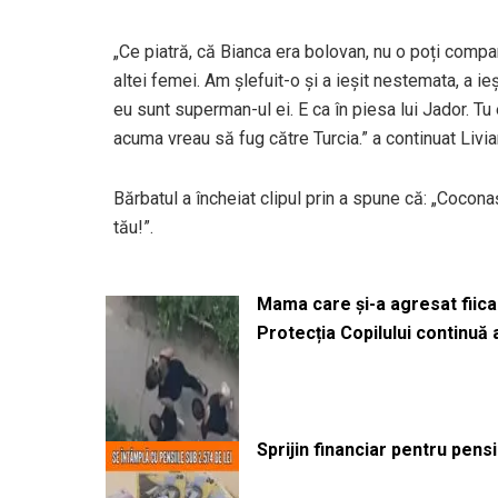
„Ce piatră, că Bianca era bolovan, nu o poți compar
altei femei. Am șlefuit-o și a ieșit nestemata, a ie
eu sunt superman-ul ei. E ca în piesa lui Jador. Tu 
acuma vreau să fug către Turcia.” a continuat Livia
Bărbatul a încheiat clipul prin a spune că: „Cocona
tău!”.
Mama care și-a agresat fiica 
Protecția Copilului continuă
Sprijin financiar pentru pens