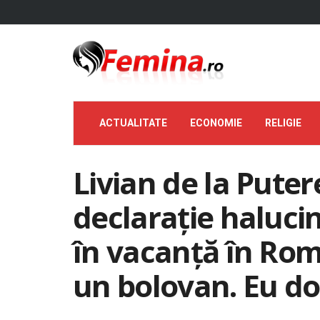
ACTUALITATE
ECONOMIE
RELIGIE
Livian de la Puter
declarație haluci
în vacanță în Rom
un bolovan. Eu d