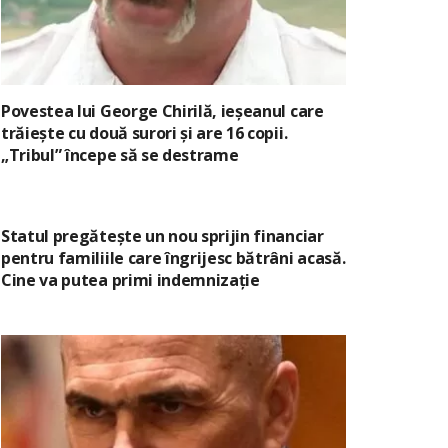
Povestea lui George Chirilă, ieșeanul care
trăiește cu două surori și are 16 copii.
„Tribul” începe să se destrame
Statul pregătește un nou sprijin financiar
pentru familiile care îngrijesc bătrâni acasă.
Cine va putea primi indemnizație