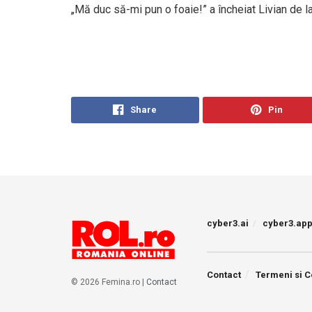
„Mă duc să-mi pun o foaie!” a încheiat Livian de l
Share
Pin
cyber3.ai
cyber3.ap
Contact
Termeni si C
© 2026 Femina.ro |
Contact