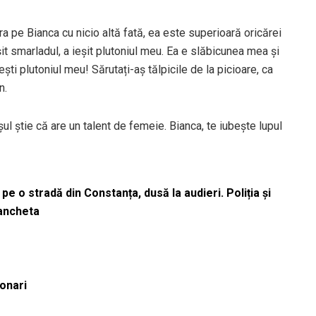
a pe Bianca cu nicio altă fată, ea este superioară oricărei
șit smarladul, a ieșit plutoniul meu. Ea e slăbicunea mea și
ești plutoniul meu! Sărutați-aș tălpicile de la picioare, ca
n.
șul știe că are un talent de femeie. Bianca, te iubește lupul
pe o stradă din Constanța, dusă la audieri. Poliția și
 ancheta
ionari