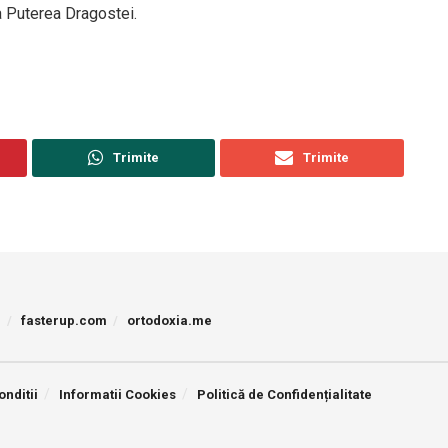
a Puterea Dragostei.
Trimite
Trimite
p
fasterup.com
ortodoxia.me
onditii
Informatii Cookies
Politică de Confidențialitate