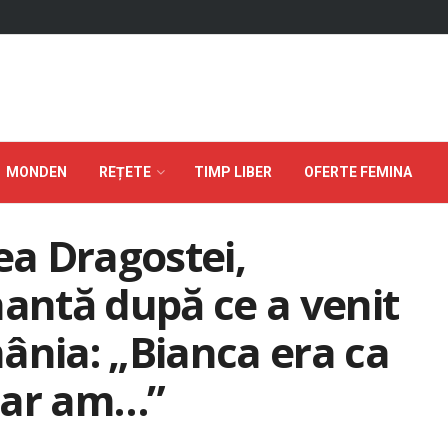
MONDEN
REȚETE
TIMP LIBER
OFERTE FEMINA
ea Dragostei,
nantă după ce a venit
ânia: „Bianca era ca
oar am…”