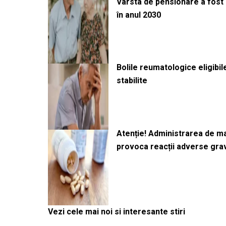
Vârsta de pensionare a fost m
în anul 2030
Bolile reumatologice eligibi
stabilite
Atenție! Administrarea de 
provoca reacții adverse gra
Vezi cele mai noi si interesante stiri