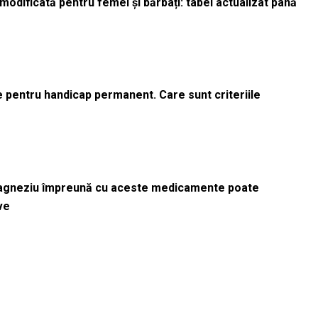
odificată pentru femei și bărbați: tabel actualizat până
le pentru handicap permanent. Care sunt criteriile
magneziu împreună cu aceste medicamente poate
ve