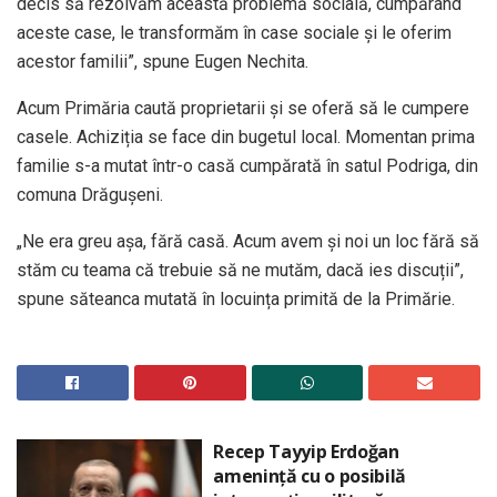
decis să rezolvăm această problemă socială, cumpărând
aceste case, le transformăm în case sociale și le oferim
acestor familii”, spune Eugen Nechita.
Acum Primăria caută proprietarii și se oferă să le cumpere
casele. Achiziția se face din bugetul local. Momentan prima
familie s-a mutat într-o casă cumpărată în satul Podriga, din
comuna Drăgușeni.
„Ne era greu așa, fără casă. Acum avem și noi un loc fără să
stăm cu teama că trebuie să ne mutăm, dacă ies discuții”,
spune săteanca mutată în locuința primită de la Primărie.
Recep Tayyip Erdoğan
amenință cu o posibilă