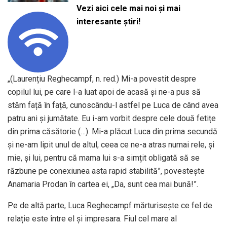
Vezi aici cele mai noi și mai
interesante știri!
„(Laurențiu Reghecampf, n. red.) Mi-a povestit despre
copilul lui, pe care l-a luat apoi de acasă și ne-a pus să
stăm față în față, cunoscându-l astfel pe Luca de când avea
patru ani și jumătate. Eu i-am vorbit despre cele două fetițe
din prima căsătorie (…). Mi-a plăcut Luca din prima secundă
și ne-am lipit unul de altul, ceea ce ne-a atras numai rele, și
mie, și lui, pentru că mama lui s-a simțit obligată să se
răzbune pe conexiunea asta rapid stabilită”, povestește
Anamaria Prodan în cartea ei, „Da, sunt cea mai bună!”.
Pe de altă parte, Luca Reghecampf mărturisește ce fel de
relație este între el și impresara. Fiul cel mare al