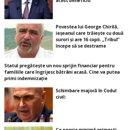
acest beneficiu
Povestea lui George Chirilă,
ieșeanul care trăiește cu două
surori și are 16 copii. „Tribul”
începe să se destrame
Statul pregătește un nou sprijin financiar pentru
familiile care îngrijesc bătrâni acasă. Cine va putea
primi indemnizație
Schimbare majoră în Codul
civil:
Ce pensie minimă primești