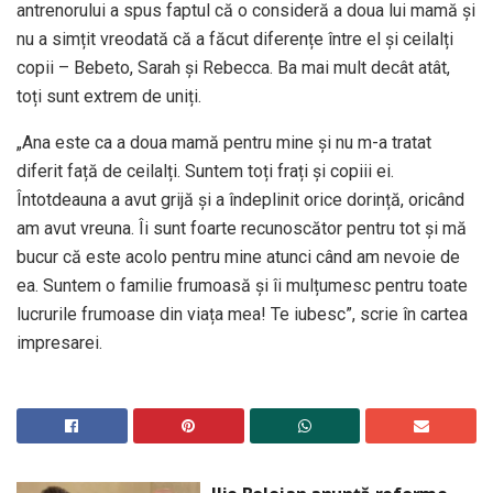
antrenorului a spus faptul că o consideră a doua lui mamă și
nu a simțit vreodată că a făcut diferențe între el și ceilalți
copii – Bebeto, Sarah și Rebecca. Ba mai mult decât atât,
toți sunt extrem de uniți.
„Ana este ca a doua mamă pentru mine și nu m-a tratat
diferit față de ceilalți. Suntem toți frați și copiii ei.
Întotdeauna a avut grijă și a îndeplinit orice dorință, oricând
am avut vreuna. Îi sunt foarte recunoscător pentru tot și mă
bucur că este acolo pentru mine atunci când am nevoie de
ea. Suntem o familie frumoasă și îi mulțumesc pentru toate
lucrurile frumoase din viața mea! Te iubesc”, scrie în cartea
impresarei.