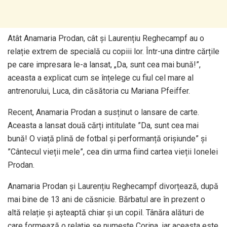
Atât Anamaria Prodan, cât și Laurențiu Reghecampf au o
relație extrem de specială cu copiii lor. Într-una dintre cărțile
pe care impresara le-a lansat, „Da, sunt cea mai bună!”,
aceasta a explicat cum se înțelege cu fiul cel mare al
antrenorului, Luca, din căsătoria cu Mariana Pfeiffer.
Recent, Anamaria Prodan a susținut o lansare de carte.
Aceasta a lansat două cărți intitulate ”Da, sunt cea mai
bună! O viață plină de fotbal și performanță orișiunde” și
”Cântecul vieții mele”, cea din urma fiind cartea vieții Ionelei
Prodan.
Anamaria Prodan și Laurențiu Reghecampf divorțează, după
mai bine de 13 ani de căsnicie. Bărbatul are în prezent o
altă relație și așteaptă chiar și un copil. Tânăra alături de
care formează o relație se numește Corina, iar aceasta este