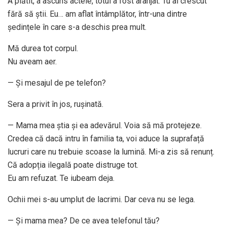
A plătit, a ascuns actele, totul a fost aranjat. Tu ai crescut
fără să știi. Eu… am aflat întâmplător, într-una dintre
ședințele în care s-a deschis prea mult.
Mă durea tot corpul.
Nu aveam aer.
— Și mesajul de pe telefon?
Sera a privit în jos, rușinată.
— Mama mea știa și ea adevărul. Voia să mă protejeze.
Credea că dacă intru în familia ta, voi aduce la suprafață
lucruri care nu trebuie scoase la lumină. Mi-a zis să renunț.
Că adopția ilegală poate distruge tot.
Eu am refuzat. Te iubeam deja.
Ochii mei s-au umplut de lacrimi. Dar ceva nu se lega.
— Și mama mea? De ce avea telefonul tău?