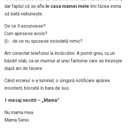
dar faptul că se afla
în casa mamei mele
îmi făcea inima
să bată nebunește.
De ce îl ascunsese?
Cum ajunsese acolo?
Și… de ce nu spusese niciodată nimic?
Am conectat telefonul la încărcător. A pornit greu, cu un
bâzâit slab, ca un murmur al unei fantome care se trezește
după ani de tăcere.
Când ecranul s-a luminat, o singură notificare apărea
insistent, blocată în bara de sus:
1 mesaj necitit – „Mama”
Nu mama mea.
Mama Serei.