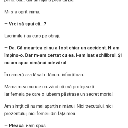
Mi s-a oprit inima.
—
Vrei să spui că…?
Lacrimile i-au curs pe obraji.
—
Da. Că moartea ei nu a fost chiar un accident. N-am
împins-o. Dar m-am certat cu ea. I-am luat echilibrul. Și
nu am spus nimănui adevărul.
În cameră s-a lăsat o tăcere înfiorătoare.
Mama mea murise crezând că mă protejează.
Iar femeia pe care o iubeam păstrase un secret mortal.
Am simțit că nu mai aparțin nimănui. Nici trecutului, nici
prezentului, nici femeii din fața mea.
—
Pleacă
, i-am spus.