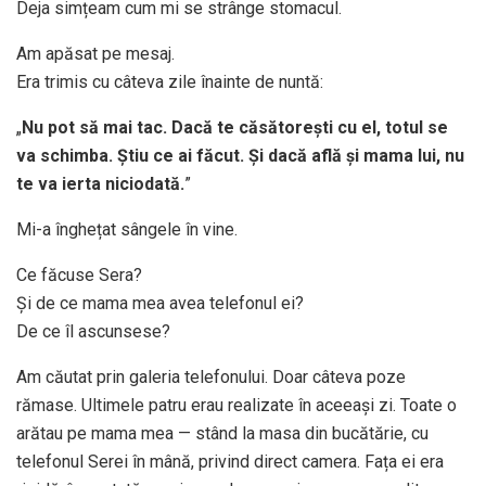
Deja simțeam cum mi se strânge stomacul.
Am apăsat pe mesaj.
Era trimis cu câteva zile înainte de nuntă:
„
Nu pot să mai tac. Dacă te căsătorești cu el, totul se
va schimba. Știu ce ai făcut. Și dacă află și mama lui, nu
te va ierta niciodată.
”
Mi-a înghețat sângele în vine.
Ce făcuse Sera?
Și de ce mama mea avea telefonul ei?
De ce îl ascunsese?
Am căutat prin galeria telefonului. Doar câteva poze
rămase. Ultimele patru erau realizate în aceeași zi. Toate o
arătau pe mama mea — stând la masa din bucătărie, cu
telefonul Serei în mână, privind direct camera. Fața ei era