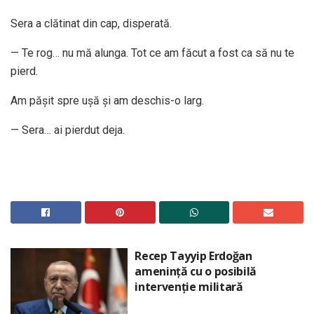
Sera a clătinat din cap, disperată.
— Te rog… nu mă alunga. Tot ce am făcut a fost ca să nu te
pierd.
Am pășit spre ușă și am deschis-o larg.
— Sera… ai pierdut deja.
Recep Tayyip Erdoğan
amenință cu o posibilă
intervenție militară