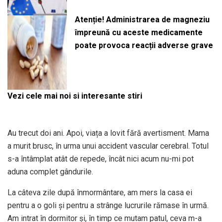
Atenție! Administrarea de magneziu
împreună cu aceste medicamente
poate provoca reacții adverse grave
Vezi cele mai noi si interesante stiri
Au trecut doi ani. Apoi, viața a lovit fără avertisment. Mama
a murit brusc, în urma unui accident vascular cerebral. Totul
s-a întâmplat atât de repede, încât nici acum nu-mi pot
aduna complet gândurile.
La câteva zile după înmormântare, am mers la casa ei
pentru a o goli și pentru a strânge lucrurile rămase în urmă.
Am intrat în dormitor și, în timp ce mutam patul, ceva m-a