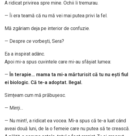
A ridicat privirea spre mine. Ochii îi tremurau.
— Îi era teamă că nu mă vei mai putea privi la fel.
Mă zgâriam deja pe interior de confuzie.
— Despre
ce
vorbești, Sera?
Ea a inspirat adânc.
Apoi mi-a spus cuvintele care mi-au sfâșiat lumea:
—
În terapie… mama ta mi-a mărturisit că tu nu ești fiul
ei biologic. Că te-a adoptat. Ilegal.
Simțeam cum mă prăbușesc.
— Minți…
— Nu mint!, a ridicat ea vocea. Mi-a spus că te-a luat când
aveai două luni, de la o femeie care nu putea să te crească.