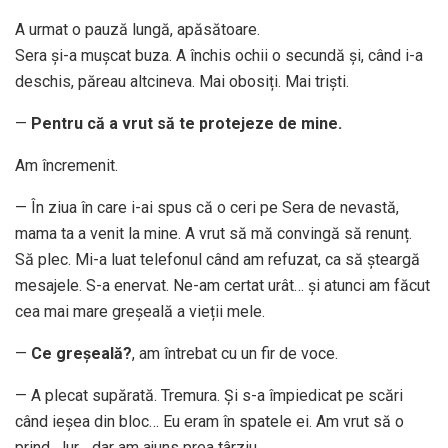
A urmat o pauză lungă, apăsătoare.
Sera și-a mușcat buza. A închis ochii o secundă și, când i-a
deschis, păreau altcineva. Mai obosiți. Mai triști.
—
Pentru că a vrut să te protejeze de mine.
Am încremenit.
— În ziua în care i-ai spus că o ceri pe Sera de nevastă,
mama ta a venit la mine. A vrut să mă convingă să renunț.
Să plec. Mi-a luat telefonul când am refuzat, ca să șteargă
mesajele. S-a enervat. Ne-am certat urât… și atunci am făcut
cea mai mare greșeală a vieții mele.
—
Ce greșeală?
, am întrebat cu un fir de voce.
— A plecat supărată. Tremura. Și s-a împiedicat pe scări
când ieșea din bloc… Eu eram în spatele ei. Am vrut să o
prind. Jur… dar am ajuns prea târziu.