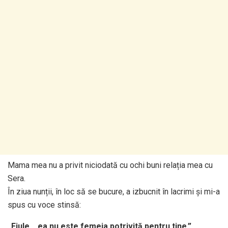
Mama mea nu a privit niciodată cu ochi buni relația mea cu
Sera.
În ziua nunții, în loc să se bucure, a izbucnit în lacrimi și mi-a
spus cu voce stinsă:
„Fiule… ea nu este femeia potrivită pentru tine.”