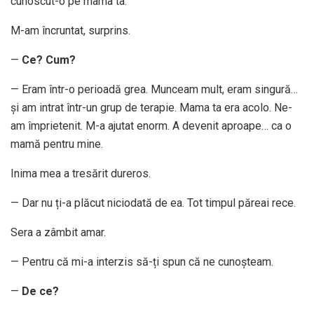
cunoscut-o pe mama ta.
M-am încruntat, surprins.
—
Ce? Cum?
— Eram într-o perioadă grea. Munceam mult, eram singură…
și am intrat într-un grup de terapie. Mama ta era acolo. Ne-
am împrietenit. M-a ajutat enorm. A devenit aproape… ca o
mamă pentru mine.
Inima mea a tresărit dureros.
— Dar nu ți-a plăcut niciodată de ea. Tot timpul păreai rece.
Sera a zâmbit amar.
— Pentru că mi-a interzis să-ți spun că ne cunoșteam.
—
De ce?