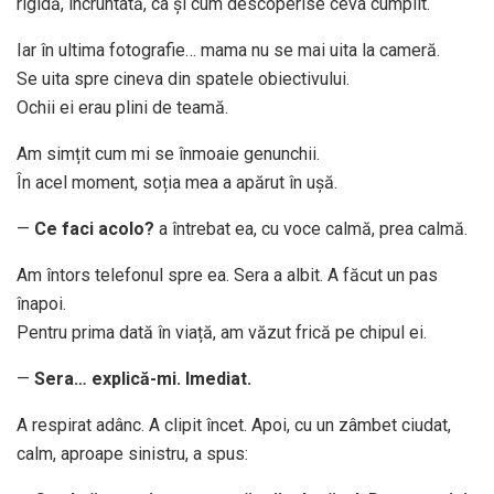
rigidă, încruntată, ca și cum descoperise ceva cumplit.
Iar în ultima fotografie… mama nu se mai uita la cameră.
Se uita spre cineva din spatele obiectivului.
Ochii ei erau plini de teamă.
Am simțit cum mi se înmoaie genunchii.
În acel moment, soția mea a apărut în ușă.
—
Ce faci acolo?
a întrebat ea, cu voce calmă, prea calmă.
Am întors telefonul spre ea. Sera a albit. A făcut un pas
înapoi.
Pentru prima dată în viață, am văzut frică pe chipul ei.
—
Sera… explică-mi. Imediat.
A respirat adânc. A clipit încet. Apoi, cu un zâmbet ciudat,
calm, aproape sinistru, a spus: