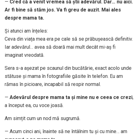
—
Cred că a venit vremea să știi adevărul. Dar… nu aici.
Ar fi bine să stăm jos. Va fi greu de auzit. Mai ales
despre mama ta.
Și atunci am înțeles:
Ceva din viața mea era pe cale să se prăbușească definitiv.
Iar adevărul… avea să doară mai mult decât mi-aș fi
imaginat vreodată.
Sera s-a așezat pe scaunul din bucătărie, exact acolo unde
stătuse și mama în fotografiile găsite în telefon. Eu am
rămas în picioare, incapabil să respir normal.
—
Adevărul despre mama ta și mine nu e ceea ce crezi
,
a început ea, cu voce joasă.
Am simțit cum un nod mă sugrumă.
— Acum cinci ani, înainte să ne întâlnim tu și cu mine… am