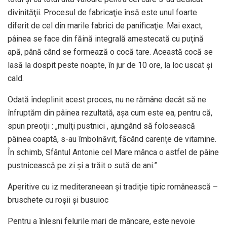
divinităţii. Procesul de fabricaţie însă este unul foarte
diferit de cel din marile fabrici de panificaţie. Mai exact,
pâinea se face din făină integrală amestecată cu puţină
apă, până când se formează o cocă tare. Această cocă se
lasă la dospit peste noapte, în jur de 10 ore, la loc uscat şi
cald.
Odată îndeplinit acest proces, nu ne rămâne decât să ne
înfruptăm din pâinea rezultată, aşa cum este ea, pentru că,
spun preoţii : „mulţi pustnici , ajungând să folosească
pâinea coaptă, s-au îmbolnăvit, făcând carenţe de vitamine.
În schimb, Sfântul Antonie cel Mare mânca o astfel de pâine
pustnicească pe zi şi a trăit o sută de ani.”
Aperitive cu iz mediteraneean şi tradiţie tipic românească –
bruschete cu roşii şi busuioc
Pentru a înlesni felurile mari de mâncare, este nevoie