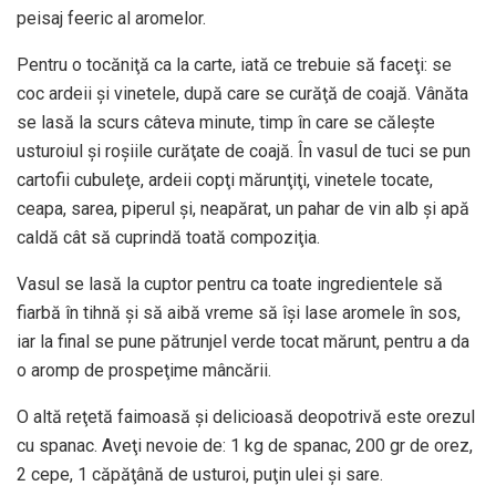
peisaj feeric al aromelor.
Pentru o tocăniţă ca la carte, iată ce trebuie să faceţi: se
coc ardeii şi vinetele, după care se curăţă de coajă. Vânăta
se lasă la scurs câteva minute, timp în care se căleşte
usturoiul şi roşiile curăţate de coajă. În vasul de tuci se pun
cartofii cubuleţe, ardeii copţi mărunţiţi, vinetele tocate,
ceapa, sarea, piperul şi, neapărat, un pahar de vin alb şi apă
caldă cât să cuprindă toată compoziţia.
Vasul se lasă la cuptor pentru ca toate ingredientele să
fiarbă în tihnă şi să aibă vreme să îşi lase aromele în sos,
iar la final se pune pătrunjel verde tocat mărunt, pentru a da
o aromp de prospeţime mâncării.
O altă reţetă faimoasă şi delicioasă deopotrivă este orezul
cu spanac. Aveţi nevoie de: 1 kg de spanac, 200 gr de orez,
2 cepe, 1 căpăţână de usturoi, puţin ulei şi sare.