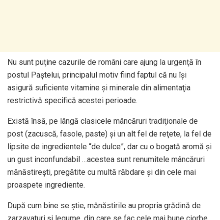
Nu sunt puţine cazurile de români care ajung la urgenţă în
postul Paştelui, principalul motiv fiind faptul că nu îşi
asigură suficiente vitamine şi minerale din alimentaţia
restrictivă specifică acestei perioade.
Există însă, pe lângă clasicele mâncăruri tradiţionale de
post (zacuscă, fasole, paste) şi un alt fel de reţete, la fel de
lipsite de ingredientele “de dulce”, dar cu o bogată aromă şi
un gust inconfundabil …acestea sunt renumitele mâncăruri
mănăstireşti, pregătite cu multă răbdare şi din cele mai
proaspete ingrediente.
După cum bine se ştie, mănăstirile au propria grădină de
zarzavaturi şi legume, din care se fac cele mai bune ciorbe