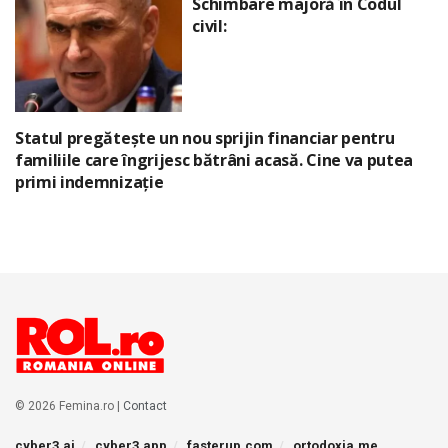
Schimbare majoră în Codul
civil:
Statul pregătește un nou sprijin financiar pentru
familiile care îngrijesc bătrâni acasă. Cine va putea
primi indemnizație
© 2026 Femina.ro |
Contact
cyber3.ai
cyber3.app
fasterup.com
ortodoxia.me