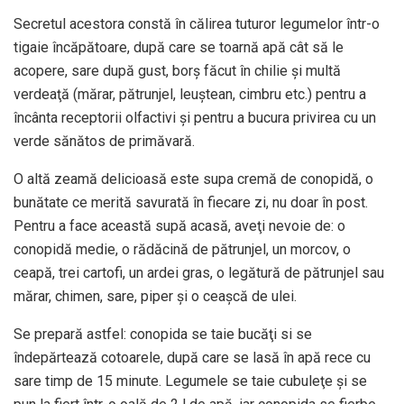
Secretul acestora constă în călirea tuturor legumelor într-o
tigaie încăpătoare, după care se toarnă apă cât să le
acopere, sare după gust, borş făcut în chilie şi multă
verdeaţă (mărar, pătrunjel, leuştean, cimbru etc.) pentru a
încânta receptorii olfactivi şi pentru a bucura privirea cu un
verde sănătos de primăvară.
O altă zeamă delicioasă este supa cremă de conopidă, o
bunătate ce merită savurată în fiecare zi, nu doar în post.
Pentru a face această supă acasă, aveţi nevoie de: o
conopidă medie, o rădăcină de pătrunjel, un morcov, o
ceapă, trei cartofi, un ardei gras, o legătură de pătrunjel sau
mărar, chimen, sare, piper şi o ceaşcă de ulei.
Se prepară astfel: conopida se taie bucăţi si se
îndepărtează cotoarele, după care se lasă în apă rece cu
sare timp de 15 minute. Legumele se taie cubuleţe şi se