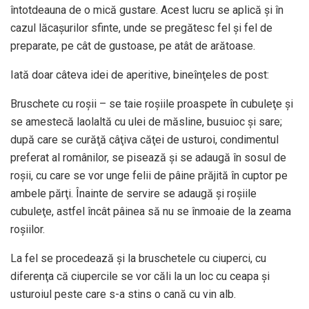
întotdeauna de o mică gustare. Acest lucru se aplică şi în
cazul lăcaşurilor sfinte, unde se pregătesc fel şi fel de
preparate, pe cât de gustoase, pe atât de arătoase.
Iată doar câteva idei de aperitive, bineînţeles de post:
Bruschete cu roşii – se taie roşiile proaspete în cubuleţe şi
se amestecă laolaltă cu ulei de măsline, busuioc şi sare;
după care se curăţă câţiva căţei de usturoi, condimentul
preferat al românilor, se pisează şi se adaugă în sosul de
roşii, cu care se vor unge felii de pâine prăjită în cuptor pe
ambele părţi. Înainte de servire se adaugă şi roşiile
cubuleţe, astfel încât pâinea să nu se înmoaie de la zeama
roşiilor.
La fel se procedează şi la bruschetele cu ciuperci, cu
diferenţa că ciupercile se vor căli la un loc cu ceapa şi
usturoiul peste care s-a stins o cană cu vin alb.