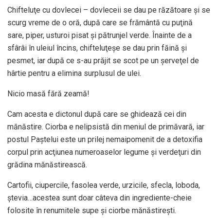
Chifteluţe cu dovlecei – dovleceii se dau pe răzătoare şi se
scurg vreme de o oră, după care se frământă cu puţină
sare, piper, usturoi pisat şi pătrunjel verde. Înainte de a
sfârâi în uleiul încins, chifteluţeşe se dau prin făină şi
pesmet, iar după ce s-au prăjit se scot pe un şerveţel de
hârtie pentru a elimina surplusul de ulei.
Nicio masă fără zeamă!
Cam acesta e dictonul după care se ghidează cei din
mănăstire. Ciorba e nelipsistă din meniul de primăvară, iar
postul Paştelui este un prilej nemaipomenit de a detoxifia
corpul prin acţiunea numeroaselor legume şi verdeţuri din
grădina mănăstirească.
Cartofii, ciupercile, fasolea verde, urzicile, sfecla, loboda,
ştevia…acestea sunt doar câteva din ingrediente-cheie
folosite în renumitele supe şi ciorbe mănăstireşti.