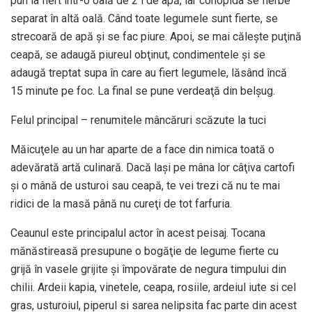
pun la fiert într-o oală de 2 l de apă, iar conopida se fierbe
separat în altă oală. Când toate legumele sunt fierte, se
strecoară de apă şi se fac piure. Apoi, se mai căleşte puţină
ceapă, se adaugă piureul obţinut, condimentele şi se
adaugă treptat supa în care au fiert legumele, lăsând încă
15 minute pe foc. La final se pune verdeaţă din belşug.
Felul principal – renumitele mâncăruri scăzute la tuci
Măicuţele au un har aparte de a face din nimica toată o
adevărată artă culinară. Dacă laşi pe mâna lor câţiva cartofi
şi o mână de usturoi sau ceapă, te vei trezi că nu te mai
ridici de la masă până nu cureţi de tot farfuria.
Ceaunul este principalul actor în acest peisaj. Tocana
mănăstireasă presupune o bogăţie de legume fierte cu
grijă în vasele grijite şi împovărate de negura timpului din
chilii. Ardeii kapia, vinetele, ceapa, rosiile, ardeiul iute si cel
gras, usturoiul, piperul si sarea nelipsita fac parte din acest