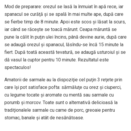
Mod de preparare: orezul se lasă la înmuiat în apă rece, iar
spanacul se curăţă şi se spală în mai multe ape, după care
se fierbe timp de 8 minute. Apoi este scos şi lăsat la scurs,
iar când se răceşte se toacă mărunt. Ceapa măruntă se
pune la călit în puţin ulei încins, până devine aurie, după care
se adaugă orezul şi spanacul, lăsîndu-se încă 15 minute la
fiert. După toată această tevatură, se adaugă usturoiul şi se
dă vasul la cuptor pentru 10 minute. Rezultatul este
spectaculos!
Amatorii de sarmale au la dispoziţie cel puţin 3 reţete prin
care îşi pot satisface pofta: sărmăluţe cu orez şi ciuperci,
cu legume tocate şi aromate cu mentă sau sarmale cu
porumb şi morcov. Toate sunt o alternativă delicioasă la
tradiţionalele sarmale cu carne de porc, greoaie pentru
stomac, banale şi atât de nesănătoase.