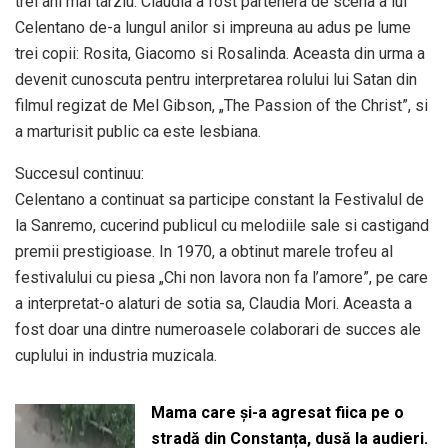
trei ani mai tarziu. Claudia a fost partenera de scena a lui
Celentano de-a lungul anilor si impreuna au adus pe lume
trei copii: Rosita, Giacomo si Rosalinda. Aceasta din urma a
devenit cunoscuta pentru interpretarea rolului lui Satan din
filmul regizat de Mel Gibson, „The Passion of the Christ”, si
a marturisit public ca este lesbiana.
Succesul continuu:
Celentano a continuat sa participe constant la Festivalul de
la Sanremo, cucerind publicul cu melodiile sale si castigand
premii prestigioase. In 1970, a obtinut marele trofeu al
festivalului cu piesa „Chi non lavora non fa l’amore”, pe care
a interpretat-o alaturi de sotia sa, Claudia Mori. Aceasta a
fost doar una dintre numeroasele colaborari de succes ale
cuplului in industria muzicala.
Mama care și-a agresat fiica pe o
stradă din Constanța, dusă la audieri.