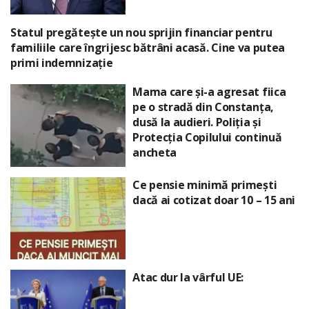
Statul pregătește un nou sprijin financiar pentru
familiile care îngrijesc bătrâni acasă. Cine va putea
primi indemnizație
Mama care și-a agresat fiica
pe o stradă din Constanța,
dusă la audieri. Poliția și
Protecția Copilului continuă
ancheta
Ce pensie minimă primești
dacă ai cotizat doar 10 – 15 ani
Atac dur la vârful UE: