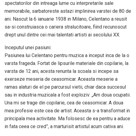
spectatorilor din intreaga lume cu interpretarile sale
memorabile, sarbatoreste astazi implinirea varstei de 80 de
ani. Nascut la 6 ianuarie 1938 in Milano, Celentano a reusit
sa-si construiasca o cariera stralucitoare, fiind recunoscut
drept unul dintre cei mai talentati artisti ai secolului XX.
Inceputul unei pasiuni:
Pasiunea lui Celentano pentru muzica a inceput inca de la o
varsta frageda. Fortat de lipsurile materiale din copilarie, la
varsta de 12 ani, acesta renunta la scoala si incepe sa
exerseze meseria de ceasornicar. Aceasta meserie a
ramas alaturi de el pe parcursul vietii, chiar daca succesul
sau in industria muzicala a fost exploziv: „Am doua ocupatii.
Una mi se trage din copilarie, cea de ceasornicar. A doua
mea profesie este cea de artist. Aceasta s-a transformat in
principala mea activitate. Ma folosesc de ea pentru a aduce
in fata ceea ce cred”, a marturisit artistul acum cativa ani.