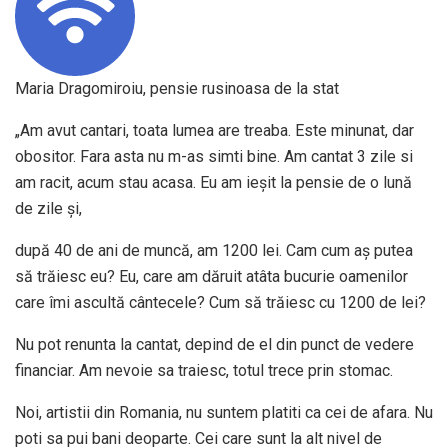
Maria Dragomiroiu, pensie rusinoasa de la stat
„Am avut cantari, toata lumea are treaba. Este minunat, dar
obositor. Fara asta nu m-as simti bine. Am cantat 3 zile si
am racit, acum stau acasa. Eu am ieşit la pensie de o lună
de zile şi,
după 40 de ani de muncă, am 1200 lei. Cam cum aş putea
să trăiesc eu? Eu, care am dăruit atâta bucurie oamenilor
care îmi ascultă cântecele? Cum să trăiesc cu 1200 de lei?
Nu pot renunta la cantat, depind de el din punct de vedere
financiar. Am nevoie sa traiesc, totul trece prin stomac.
Noi, artistii din Romania, nu suntem platiti ca cei de afara. Nu
poti sa pui bani deoparte. Cei care sunt la alt nivel de