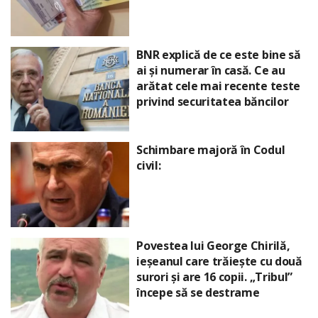
BNR explică de ce este bine să
ai și numerar în casă. Ce au
arătat cele mai recente teste
privind securitatea băncilor
Schimbare majoră în Codul
civil:
Povestea lui George Chirilă,
ieșeanul care trăiește cu două
surori și are 16 copii. „Tribul”
începe să se destrame