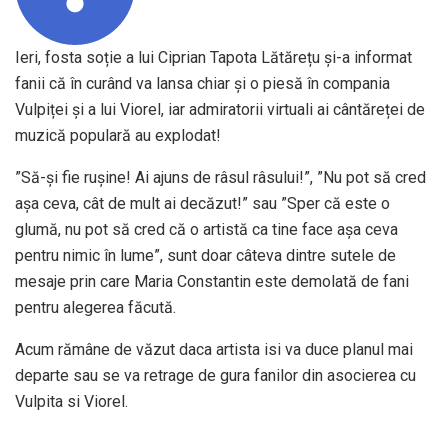
Ieri, fosta soție a lui Ciprian Tapota Lătărețu și-a informat
fanii că în curând va lansa chiar și o piesă în compania
Vulpiței și a lui Viorel, iar admiratorii virtuali ai cântăreței de
muzică populară au explodat!
”Să-și fie rușine! Ai ajuns de râsul râsului!”, ”Nu pot să cred
așa ceva, cât de mult ai decăzut!” sau ”Sper că este o
glumă, nu pot să cred că o artistă ca tine face așa ceva
pentru nimic în lume”, sunt doar câteva dintre sutele de
mesaje prin care Maria Constantin este demolată de fani
pentru alegerea făcută.
Acum rămâne de văzut daca artista isi va duce planul mai
departe sau se va retrage de gura fanilor din asocierea cu
Vulpita si Viorel.