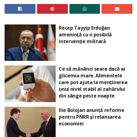
Recep Tayyip Erdoğan
amenință cu o posibilă
intervenție militară
Ce să mănânci seara dacă ai
glicemia mare. Alimentele
care pot ajuta la menținerea
unui nivel stabil al zahărului
din sânge peste noapte
Ilie Bolojan anunță reforme
pentru PNRR și relansarea
economiei