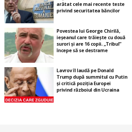
arătat cele mai recente teste
privind securitatea băncilor
Povestea lui George Chirilă,
ieșeanul care trăiește cu două
surori și are 16 copii. „Tribul”
începe să se destrame
Lavrov îl laudă pe Donald
Trump după summitul cu Putin
și critică poziția Europei
privind războiul din Ucraina