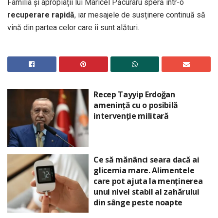
Familia și apropiații lui Maricel Păcuraru speră într-o
recuperare rapidă
, iar mesajele de susținere continuă să
vină din partea celor care îi sunt alături.
Recep Tayyip Erdoğan
amenință cu o posibilă
intervenție militară
Ce să mănânci seara dacă ai
glicemia mare. Alimentele
care pot ajuta la menținerea
unui nivel stabil al zahărului
din sânge peste noapte