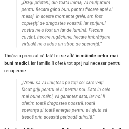
„Dragi prieteni, din toată inima, vă mulțumim
pentru fiecare gând bun, pentru fiecare apel și
mesaj. În aceste momente grele, am fost
copleșiți de dragostea voastră, iar sprijinul
vostru ne-a fost un far de lumină. Fiecare
cuvânt, fiecare rugăciune, fiecare îmbrățișare
virtuală ne-a adus un strop de speranță.”
Tânăra a precizat că tatăl ei se află
în mâinile celor mai
buni medici
, iar familia îi oferă tot sprijinul necesar pentru
recuperare.
„Vreau să vă liniștesc pe toți cei care v-ați
făcut griji pentru el și pentru noi. Este în cele
mai bune mâini, vă garantez asta, iar noi îi
oferim toată dragostea noastră, toată
speranța și toată energia pentru a-l ajuta să
treacă prin această perioadă dificilă.”