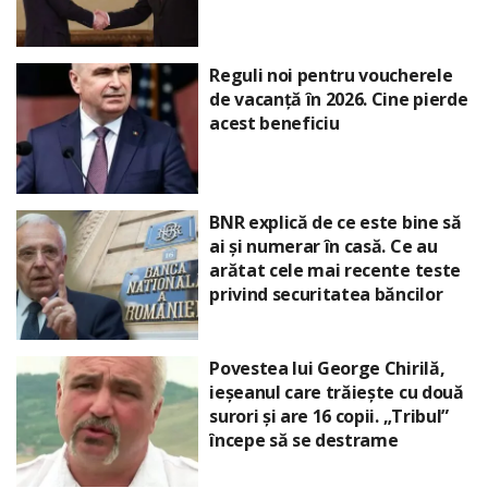
Reguli noi pentru voucherele
de vacanță în 2026. Cine pierde
acest beneficiu
BNR explică de ce este bine să
ai și numerar în casă. Ce au
arătat cele mai recente teste
privind securitatea băncilor
Povestea lui George Chirilă,
ieșeanul care trăiește cu două
surori și are 16 copii. „Tribul”
începe să se destrame