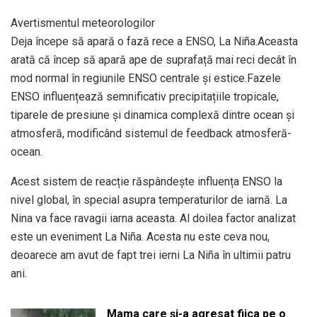
Avertismentul meteorologilor
Deja începe să apară o fază rece a ENSO, La Niña.Aceasta
arată că încep să apară ape de suprafață mai reci decât în
mod normal în regiunile ENSO centrale și estice.Fazele
ENSO influențează semnificativ precipitațiile tropicale,
tiparele de presiune și dinamica complexă dintre ocean și
atmosferă, modificând sistemul de feedback atmosferă-
ocean.
Acest sistem de reacție răspândește influența ENSO la
nivel global, în special asupra temperaturilor de iarnă. La
Nina va face ravagii iarna aceasta. Al doilea factor analizat
este un eveniment La Niña. Acesta nu este ceva nou,
deoarece am avut de fapt trei ierni La Niña în ultimii patru
ani.
Mama care și-a agresat fiica pe o