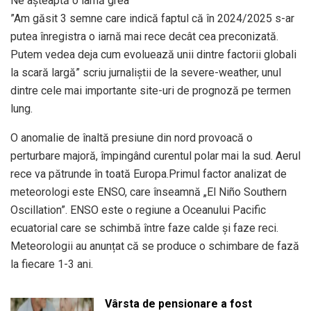
Ne așteaptă o iarnă grea
”Am găsit 3 semne care indică faptul că în 2024/2025 s-ar
putea înregistra o iarnă mai rece decât cea preconizată.
Putem vedea deja cum evoluează unii dintre factorii globali
la scară largă” scriu jurnaliștii de la severe-weather, unul
dintre cele mai importante site-uri de prognoză pe termen
lung.
O anomalie de înaltă presiune din nord provoacă o
perturbare majoră, împingând curentul polar mai la sud. Aerul
rece va pătrunde în toată Europa.Primul factor analizat de
meteorologi este ENSO, care înseamnă „El Niño Southern
Oscillation”. ENSO este o regiune a Oceanului Pacific
ecuatorial care se schimbă între faze calde și faze reci.
Meteorologii au anunțat că se produce o schimbare de fază
la fiecare 1-3 ani.
Vârsta de pensionare a fost