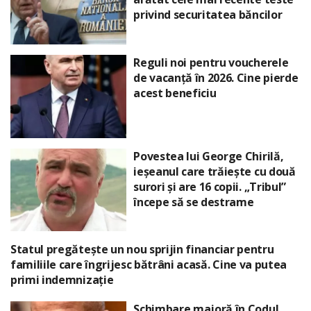
privind securitatea băncilor
Reguli noi pentru voucherele
de vacanță în 2026. Cine pierde
acest beneficiu
Povestea lui George Chirilă,
ieșeanul care trăiește cu două
surori și are 16 copii. „Tribul”
începe să se destrame
Statul pregătește un nou sprijin financiar pentru
familiile care îngrijesc bătrâni acasă. Cine va putea
primi indemnizație
Schimbare majoră în Codul