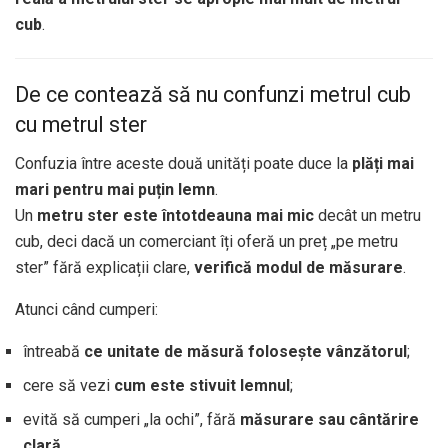
cub
.
De ce contează să nu confunzi metrul cub
cu metrul ster
Confuzia între aceste două unități poate duce la
plăți mai
mari pentru mai puțin lemn
.
Un
metru ster este întotdeauna mai mic
decât un metru
cub, deci dacă un comerciant îți oferă un preț „pe metru
ster” fără explicații clare,
verifică modul de măsurare
.
Atunci când cumperi:
întreabă
ce unitate de măsură folosește vânzătorul
;
cere să vezi
cum este stivuit lemnul
;
evită să cumperi „la ochi”, fără
măsurare sau cântărire
clară
.