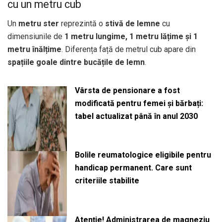
cu un metru cub
Un
metru ster
reprezintă o
stivă de lemne
cu
dimensiunile de
1 metru lungime, 1 metru lățime și 1
metru înălțime
. Diferența față de metrul cub apare din
spațiile goale dintre bucățile de lemn
.
Vârsta de pensionare a fost
modificată pentru femei și bărbați:
tabel actualizat până în anul 2030
Bolile reumatologice eligibile pentru
handicap permanent. Care sunt
criteriile stabilite
Atenție! Administrarea de magneziu