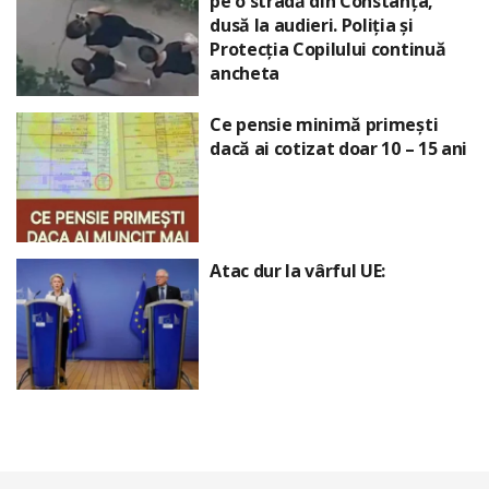
pe o stradă din Constanța,
dusă la audieri. Poliția și
Protecția Copilului continuă
ancheta
Ce pensie minimă primești
dacă ai cotizat doar 10 – 15 ani
Atac dur la vârful UE: