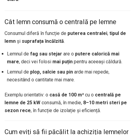
Cât lemn consumă o centrală pe lemne
Consumul diferă în funcție de
puterea centralei
,
tipul de
lemn
și
suprafața încălzită
.
Lemnul de
fag sau stejar
are o
putere calorică mai
mare
, deci vei folosi
mai puțin
pentru aceeași căldură.
Lemnul de
plop, salcie sau pin
arde mai repede,
necesitând o cantitate mai mare.
Exemplu orientativ: o
casă de 100 m²
cu o
centrală pe
lemne de 25 kW
consumă, în medie,
8–10 metri steri pe
sezon rece
, în funcție de izolație și eficiență.
Cum eviți să fii păcălit la achiziția lemnelor