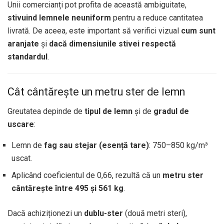
Unii comercianți pot profita de această ambiguitate,
stivuind lemnele neuniform
pentru a reduce cantitatea
livrată. De aceea, este important să verifici vizual
cum sunt
aranjate
și
dacă dimensiunile stivei respectă
standardul
.
Cât cântărește un metru ster de lemn
Greutatea depinde de
tipul de lemn
și de
gradul de
uscare
:
Lemn de
fag sau stejar (esență tare)
: 750–850 kg/m³
uscat.
Aplicând coeficientul de 0,66, rezultă că un
metru ster
cântărește între 495 și 561 kg
.
Dacă achiziționezi un
dublu-ster
(două metri steri),