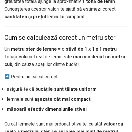
greutatea totală ajunge la aproximativ
1 tonă de lemn
.
Cunoașterea acestor valori te ajută să estimezi corect
cantitatea și prețul
lemnului cumpărat.
Cum se calculează corect un metru ster
Un
metru ster de lemne
= o
stivă de 1 x 1 x 1 metru
.
Totuși, volumul real de lemn este
mai mic decât un metru
cub
, din cauza spațiilor dintre bucăți.
Pentru un calcul corect:
asigură-te că
bucățile sunt tăiate uniform
;
lemnele sunt
așezate cât mai compact
;
măsoară efectiv dimensiunile stivei
.
Cu cât lemnele sunt mai ordonat stivuite, cu atât
valoarea
reală a metrului ster se apropie mai mult de metrul