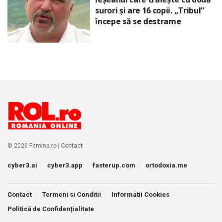
surori și are 16 copii. „Tribul”
începe să se destrame
© 2026 Femina.ro |
Contact
cyber3.ai
cyber3.app
fasterup.com
ortodoxia.me
Contact
Termeni si Conditii
Informatii Cookies
Politică de Confidențialitate