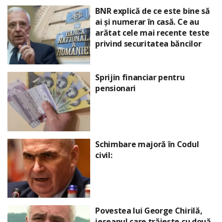
BNR explică de ce este bine să
ai și numerar în casă. Ce au
arătat cele mai recente teste
privind securitatea băncilor
Sprijin financiar pentru
pensionari
Schimbare majoră în Codul
civil:
Povestea lui George Chirilă,
ieșeanul care trăiește cu două