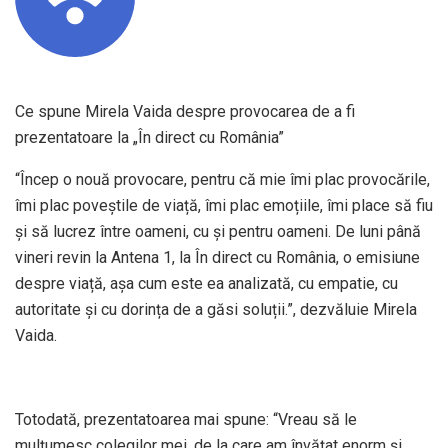
Ce spune Mirela Vaida despre provocarea de a fi
prezentatoare la „În direct cu România”
“Încep o nouă provocare, pentru că mie îmi plac provocările,
îmi plac poveştile de viață, îmi plac emoțiile, îmi place să fiu
şi să lucrez între oameni, cu şi pentru oameni. De luni până
vineri revin la Antena 1, la În direct cu România, o emisiune
despre viață, aşa cum este ea analizată, cu empatie, cu
autoritate şi cu dorința de a găsi soluții.”, dezvăluie Mirela
Vaida.
Totodată, prezentatoarea mai spune: “Vreau să le
mulțumesc colegilor mei, de la care am învățat enorm şi