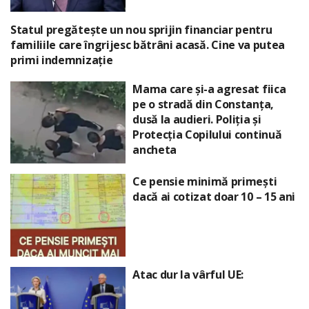
Statul pregătește un nou sprijin financiar pentru
familiile care îngrijesc bătrâni acasă. Cine va putea
primi indemnizație
Mama care și-a agresat fiica
pe o stradă din Constanța,
dusă la audieri. Poliția și
Protecția Copilului continuă
ancheta
Ce pensie minimă primești
dacă ai cotizat doar 10 – 15 ani
Atac dur la vârful UE: