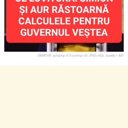
CREATOR: gd-jpeg v1.0 (using IJG JPEG v62), quality = 82?