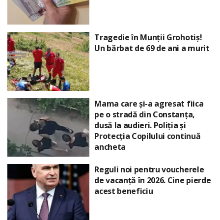
Tragedie în Munții Grohotiș!
Un bărbat de 69 de ani a murit
Mama care și-a agresat fiica
pe o stradă din Constanța,
dusă la audieri. Poliția și
Protecția Copilului continuă
ancheta
Reguli noi pentru voucherele
de vacanță în 2026. Cine pierde
acest beneficiu