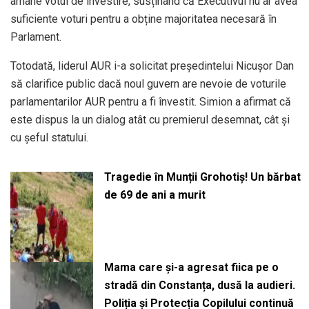
amâne votul de învestire, susținând că Executivul nu ar avea
suficiente voturi pentru a obține majoritatea necesară în
Parlament.
Totodată, liderul AUR i-a solicitat președintelui Nicușor Dan
să clarifice public dacă noul guvern are nevoie de voturile
parlamentarilor AUR pentru a fi învestit. Simion a afirmat că
este dispus la un dialog atât cu premierul desemnat, cât și
cu șeful statului.
Tragedie în Munții Grohotiș! Un bărbat
de 69 de ani a murit
Mama care și-a agresat fiica pe o
stradă din Constanța, dusă la audieri.
Poliția și Protecția Copilului continuă