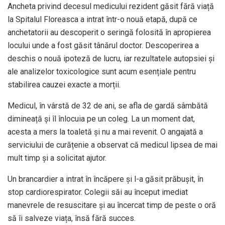
Ancheta privind decesul medicului rezident găsit fără viață
la Spitalul Floreasca a intrat într-o nouă etapă, după ce
anchetatorii au descoperit o seringă folosită în apropierea
locului unde a fost găsit tânărul doctor. Descoperirea a
deschis o nouă ipoteză de lucru, iar rezultatele autopsiei și
ale analizelor toxicologice sunt acum esențiale pentru
stabilirea cauzei exacte a morții.
Medicul, în vârstă de 32 de ani, se afla de gardă sâmbătă
dimineață și îl înlocuia pe un coleg. La un moment dat,
acesta a mers la toaletă și nu a mai revenit. O angajată a
serviciului de curățenie a observat că medicul lipsea de mai
mult timp și a solicitat ajutor.
Un brancardier a intrat în încăpere și l-a găsit prăbușit, în
stop cardiorespirator. Colegii săi au început imediat
manevrele de resuscitare și au încercat timp de peste o oră
să îi salveze viața, însă fără succes.