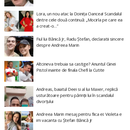
Lora, un nou atac la Doinița Oancea! Scandalul
dintre cele două continuă: „Mocirla pe care ea
a creat-o…”
Fiul lui Bănică Jr, Radu Ștefan, declaratii sincere
despre Andreea Marin
Altcineva trebuia sa castige? Anuntul Ginei
Pistol inainte de finala Chefi la Cutite
Andreas, baiatul Deei si al lui Maxer, replică
usturătoare pentru părinții lui în scandalul
divorțului
Andreea Marin mesaj pentru fiica ei: Violeta e
im vacanta cu Ștefan Bănică Jr