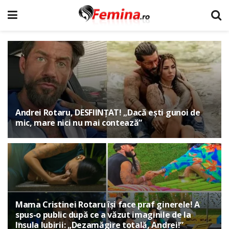
Andrei Rotaru, DESFIINȚAT! „Dacă ești gunoi de
mic, mare nici nu mai contează”
Mama Cristinei Rotaru își face praf ginerele! A
spus-o public după ce a văzut imaginile de la
Insula Iubirii: „Dezamăgire totală, Andrei!”