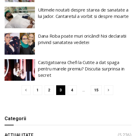
Ultimele noutati despre starea de sanatate a
lui Jador. Cantaretul a vorbit si despre moarte
Dana Roba poate muri oricând! Noi declaratii
privind sanatatea vedetei
Castigatoarea Chefi la Cutite a dat spaga
pentru marele premiu? Discutia surprinsa in
secret
1
2
3
4
…
15
Categorii
ACTUALITATE
(5.236)