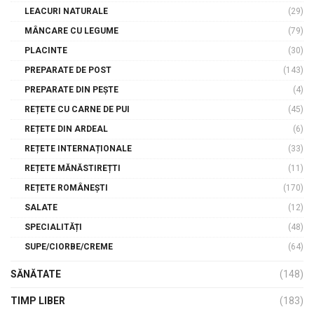
LEACURI NATURALE
(29)
MÂNCARE CU LEGUME
(79)
PLACINTE
(30)
PREPARATE DE POST
(143)
PREPARATE DIN PEȘTE
(4)
REȚETE CU CARNE DE PUI
(45)
REȚETE DIN ARDEAL
(6)
REȚETE INTERNAȚIONALE
(33)
REȚETE MĂNĂSTIREȚTI
(11)
REȚETE ROMÂNEȘTI
(170)
SALATE
(12)
SPECIALITĂȚI
(48)
SUPE/CIORBE/CREME
(64)
SĂNĂTATE
(148)
TIMP LIBER
(183)