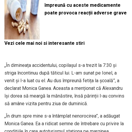
împreună cu aceste medicamente
poate provoca reacții adverse grave
Vezi cele mai noi si interesante stiri
„În dimineața accidentului, copilașul s-a trezit la 7:30 și
striga încontinuu după tăticul lui. L-am sunat pe Ionel, a
venit și l-a luat cu el. Au dus împreună fetița la școală”, a
declarat Monica Ganea. Aceasta a menționat că Alexandru
își dorea să meargă la mănăstire, însă părinții l-au convins
să amâne vizita pentru ziua de duminică.
„În drum spre mine s-a întâmplat nenorocirea”, a adăugat
Monica Ganea. Ea a ridicat semne de întrebare cu privire la
condițiile în care autoturismul staționa pe marginea