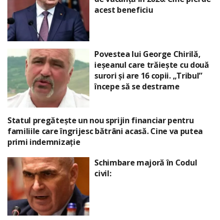
acest beneficiu
Povestea lui George Chirilă,
ieșeanul care trăiește cu două
surori și are 16 copii. „Tribul”
începe să se destrame
Statul pregătește un nou sprijin financiar pentru
familiile care îngrijesc bătrâni acasă. Cine va putea
primi indemnizație
Schimbare majoră în Codul
civil: