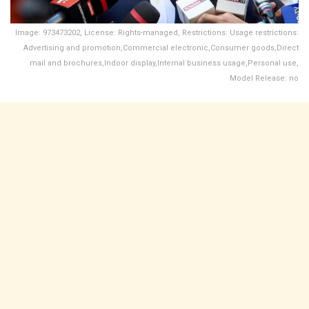
Image: 973473202, License: Rights-managed, Restrictions: Usage restrictions:
Advertising and promotion,Commercial electronic,Consumer goods,Direct
mail and brochures,Indoor display,Internal business usage,Personal use,
Model Release: no