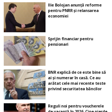
Ilie Bolojan anunță reforme
pentru PNRR și relansarea
economiei
Sprijin financiar pentru
pensionari
BNR explică de ce este bine să
ai și numerar în casă. Ce au
arătat cele mai recente teste
privind securitatea băncilor
Reguli noi pentru voucherele
de vacanță în 2026. Cine pierde