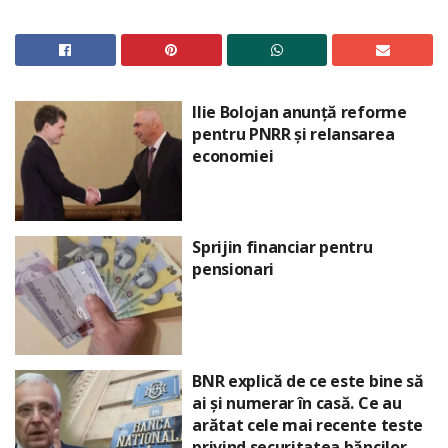
Ilie Bolojan anunță reforme
pentru PNRR și relansarea
economiei
Sprijin financiar pentru
pensionari
BNR explică de ce este bine să
ai și numerar în casă. Ce au
arătat cele mai recente teste
privind securitatea băncilor