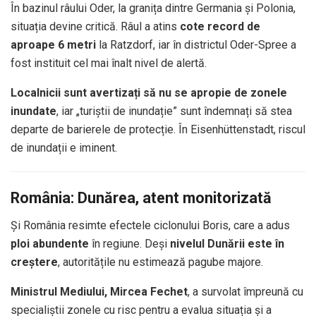
În bazinul râului Oder, la granița dintre Germania și Polonia,
situația devine critică. Râul a atins
cote record de
aproape 6 metri
la Ratzdorf, iar în districtul Oder-Spree a
fost instituit cel mai înalt nivel de alertă.
Localnicii sunt avertizați să nu se apropie de zonele
inundate
, iar „turiștii de inundație” sunt îndemnați să stea
departe de barierele de protecție. În Eisenhüttenstadt, riscul
de inundații e iminent.
România: Dunărea, atent monitorizată
Și România resimte efectele ciclonului Boris, care a adus
ploi abundente
în regiune. Deși
nivelul Dunării este în
creștere
, autoritățile nu estimează pagube majore.
Ministrul Mediului, Mircea Fechet
, a survolat împreună cu
specialiștii zonele cu risc pentru a evalua situația și a