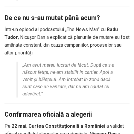
De ce nu s-au mutat până acum?
Într-un episod al podcastului „The News Man” cu
Radu
Tudor
, Nicușor Dan a explicat că planurile de mutare au fost
amânate constant, din cauza campaniilor, proceselor sau
altor priorități:
„Am avut mereu lucruri de făcut. După ce s-a
născut fetița, ne-am stabilit în cartier. Apoi a
venit și băiețelul. Am întrebat în zonă dacă
sunt case de vânzare, dar nu am căutat cu
adevărat.”
Confirmarea oficială a alegerii
Pe
22 mai
,
Curtea Constituțională a României
a validat
oficial rezultatul alegerilor prezidențiale.
Nicușor Dan
a