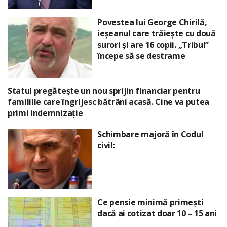
Povestea lui George Chirilă,
ieșeanul care trăiește cu două
surori și are 16 copii. „Tribul”
începe să se destrame
Statul pregătește un nou sprijin financiar pentru
familiile care îngrijesc bătrâni acasă. Cine va putea
primi indemnizație
Schimbare majoră în Codul
civil:
Ce pensie minimă primești
dacă ai cotizat doar 10 – 15 ani