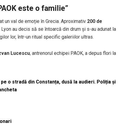
PAOK este o familie”
t un val de emoție în Grecia. Aproximativ
200 de
 Lyon au decis să se întoarcă din drum și s-au adunat la
r lor, într-un ritual specific galeriilor ultras.
zvan Lucescu
, antrenorul echipei PAOK, a depus flori la
pe o stradă din Constanța, dusă la audieri. Poliția și
 ancheta
ionari