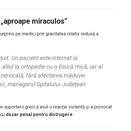
ți „aproape miraculos”
surprins pe medici prin gravitatea relativ redusă a
uit. Un pacient este internat la
altul la ortopedie cu o fisură mică, iar al
ă cervicală, fără afectarea măduvei
esc, managerul Spitalului Județean
tre suporterii greci a avut o reacție violentă și a provocat
s cu
dosar penal pentru distrugere
.