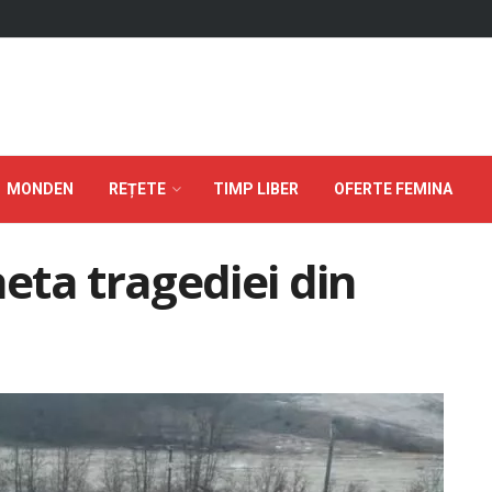
MONDEN
REȚETE
TIMP LIBER
OFERTE FEMINA
heta tragediei din