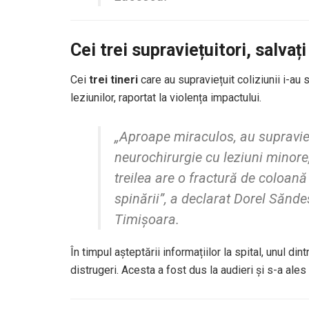
Cei trei supraviețuitori, salva
Cei
trei tineri
care au supraviețuit coliziunii i-au 
leziunilor, raportat la violența impactului.
„Aproape miraculos, au supravieț
neurochirurgie cu leziuni minore, 
treilea are o fractură de coloan
spinării”, a declarat Dorel Sănd
Timișoara.
În timpul așteptării informațiilor la spital, unul din
distrugeri. Acesta a fost dus la audieri și s-a ale