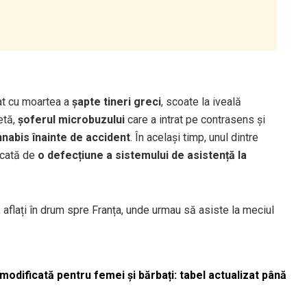
at cu moartea a
șapte tineri greci
, scoate la iveală
etă,
șoferul microbuzului
care a intrat pe contrasens și
nabis înainte de accident
. În același timp, unul dintre
vocată de
o defecțiune a sistemului de asistență la
, aflați în drum spre Franța, unde urmau să asiste la meciul
odificată pentru femei și bărbați: tabel actualizat până