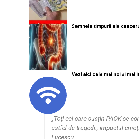
Semnele timpurii ale canceru
Vezi aici cele mai noi și mai i
„Toți cei care susțin PAOK se co
astfel de tragedii, impactul emoț
Lucescu.