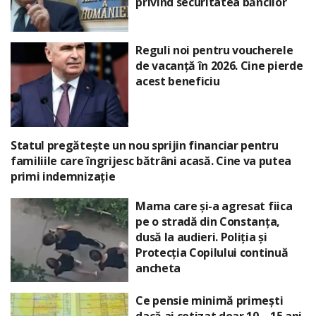
privind securitatea băncilor
Reguli noi pentru voucherele
de vacanță în 2026. Cine pierde
acest beneficiu
Statul pregătește un nou sprijin financiar pentru
familiile care îngrijesc bătrâni acasă. Cine va putea
primi indemnizație
Mama care și-a agresat fiica
pe o stradă din Constanța,
dusă la audieri. Poliția și
Protecția Copilului continuă
ancheta
Ce pensie minimă primești