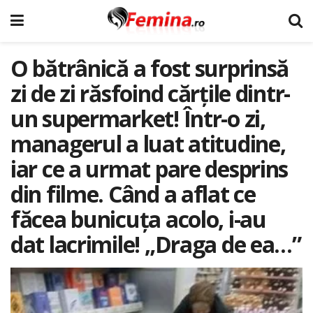
O bătrânică a fost surprinsă
zi de zi răsfoind cărțile dintr-
un supermarket! Într-o zi,
managerul a luat atitudine,
iar ce a urmat pare desprins
din filme. Când a aflat ce
făcea bunicuța acolo, i-au
dat lacrimile! „Draga de ea…”