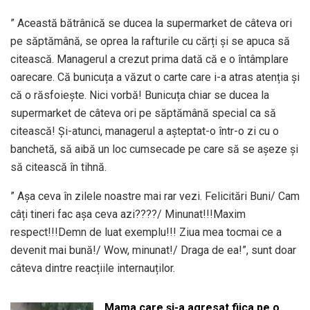
” Această bătrânică se ducea la supermarket de câteva ori
pe săptămână, se oprea la rafturile cu cărți și se apuca să
citească. Managerul a crezut prima dată că e o întâmplare
oarecare. Că bunicuța a văzut o carte care i-a atras atenția și
că o răsfoiește. Nici vorbă! Bunicuța chiar se ducea la
supermarket de câteva ori pe săptămână special ca să
citească! Și-atunci, managerul a așteptat-o într-o zi cu o
banchetă, să aibă un loc cumsecade pe care să se așeze și
să citească în tihnă.
” Așa ceva în zilele noastre mai rar vezi. Felicitări Buni/ Cam
câți tineri fac așa ceva azi????/ Minunat!!!Maxim
respect!!!Demn de luat exemplu!!! Ziua mea tocmai ce a
devenit mai bună!/ Wow, minunat!/ Draga de ea!”, sunt doar
câteva dintre reacțiile internauților.
Mama care și-a agresat fiica pe o